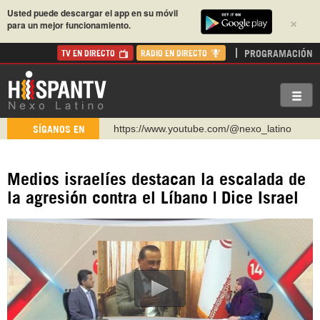
Usted puede descargar el app en su móvil
×
para un mejor funcionamiento.
PROGRAMACIÓN
TV EN DIRECTO
RADIO EN DIRECTO
https://www.youtube.com/@nexo_latino
SÍGANOS EN
http://twitter.com/nexo_latino
https://t.me/hispantvcanal
Medios israelíes destacan la escalada de
https://urmedium.com/c/hispantv
la agresión contra el Líbano | Dice Israel
WhatsApp y Viber: +98 921 79 29 404
Instagram como: hispan_tv
https://www.facebook.com/Nexolatino.Canal