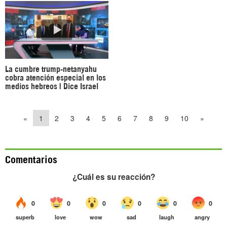
La cumbre trump-netanyahu
cobra atención especial en los
medios hebreos | Dice Israel
«
1
2
3
4
5
6
7
8
9
10
»
Comentarios