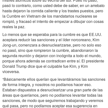
misiles atómicos sobre su vecina del sur. Pues no pasó,
pasó lo contrario, como usted debe de saber, en un arrebato
hasta dejaron la comida caliente y los trastes puestos, pero
la Cumbre en Vietnam de los mandatarios nucleares se
rompió, y fracasó el intento de empezar a dibujar con cosas
reales la paz.
Lo menos que se esperaba para la cumbre es que EE.UU.
aceptara reducir las sanciones y el líder norcoreano, Kim
Jong-un, comenzara a desnuclearizarse, pero no solo eso
no pasó, sino que rompieron la cumbre, abandonaron la
segunda reunión y dejaron con incógnita a todo el mundo,
porque ahora además se contradicen entre sí. El presidente
Donald Trump dice que el culpable fue Kim, y Kim
viceversa.
“Básicamente ellos querían que levantáramos las sanciones
de forma íntegra, y nosotros no podíamos hacer eso.
Estaban dispuestos a desnuclearizar una gran parte de las
áreas que queríamos, pero no podíamos levantar todas las
sanciones, de modo que seguiremos trabajando y veremos
qué pasa, pero no podíamos aceptar esa sugerencia en