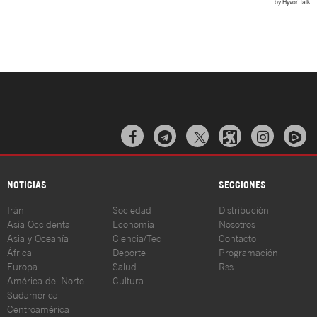



NOTICIAS
SECCIONES
Irán
Sociedad
Distribución
Asia Occidental
Economía
Nosotros
Asia y Oceanía
Ciencia/Tec
Contacto
África
Deporte
Programación
Europa
Salud
Rss
América del Norte
Cultura
Sudamérica
Centroamérica