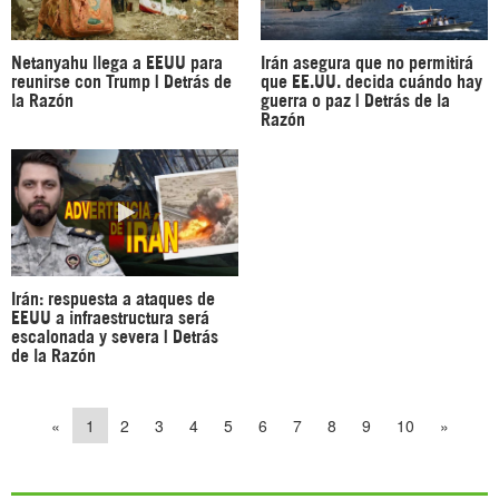
Netanyahu llega a EEUU para
Irán asegura que no permitirá
reunirse con Trump | Detrás de
que EE.UU. decida cuándo hay
la Razón
guerra o paz | Detrás de la
Razón
Irán: respuesta a ataques de
EEUU a infraestructura será
escalonada y severa | Detrás
de la Razón
«
1
2
3
4
5
6
7
8
9
10
»