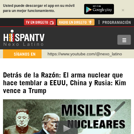
Usted puede descargar el app en su móvil
×
para un mejor funcionamiento.
PROGRAMACIÓN
TV EN DIRECTO
RADIO EN DIRECTO
https://www.youtube.com/@nexo_latino
SÍGANOS EN
http://twitter.com/nexo_latino
https://t.me/hispantvcanal
Detrás de la Razón: El arma nuclear que
https://urmedium.com/c/hispantv
hace temblar a EEUU, China y Rusia: Kim
WhatsApp y Viber: +98 921 79 29 404
vence a Trump
Instagram como: hispan_tv
https://www.facebook.com/Nexolatino.Canal