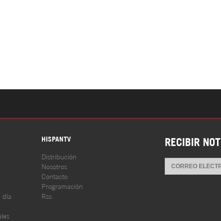
S
HISPANTV
RECIBIR NOT
Distribución
Nosotros
Contacto
Programación
l día
Rss
les