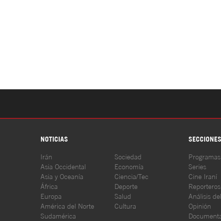
NOTICIAS
SECCIONE
Irán
Sociedad
Programas
Asia Occidental
Economía
Series
Asia y Oceanía
Ciencia/Tec
Cine Iraní
África
Deporte
Reporteros
Europa
Salud
Análisis de
América del Norte
Cultura
Opinión
Sudamérica
Documenta