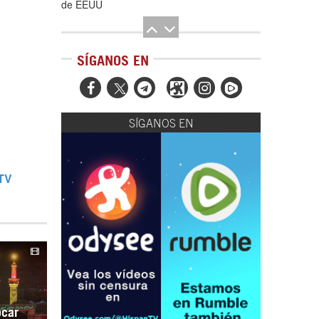
de EEUU
SÍGANOS EN



SÍGANOS EN
El Hombre eterno | Parte 2
nTV
CGRI de Irán asesta duros golpes a EEUU
con ataque simultáneo en Asia Occidental |
Detrás de la Razón
ocar