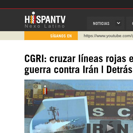
NOTICIAS
https://www.youtube.com/
SÍGANOS EN
http://twitter.com/nexo_lat
https://t.me/hispantvcanal
CGRI: cruzar líneas rojas 
https://urmedium.com/c/h
guerra contra Irán | Detrá
WhatsApp y Viber: +98 92
Instagram como: hispan_t
https://www.facebook.com