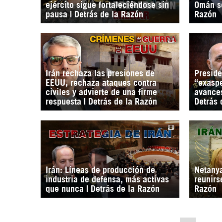
ejército sigue fortaleciéndose sin
Omán so
pausa | Detrás de la Razón
Razón
Irán rechaza las presiones de
Preside
EEUU, rechaza ataques contra
“exaspe
civiles y advierte de una firme
avances
respuesta | Detrás de la Razón
Detrás 
Irán: Líneas de producción de
Netany
industria de defensa, más activas
reunirs
que nunca | Detrás de la Razón
Razón