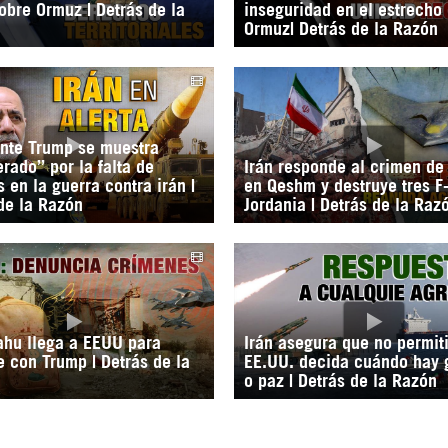
bre Ormuz | Detrás de la
inseguridad en el estrecho
Ormuz| Detrás de la Razón
nte Trump se muestra
rado” por la falta de
Irán responde al crimen d
 en la guerra contra irán |
en Qeshm y destruye tres F
de la Razón
Jordania | Detrás de la Raz
ahu llega a EEUU para
Irán asegura que no permit
e con Trump | Detrás de la
EE.UU. decida cuándo hay 
o paz | Detrás de la Razón