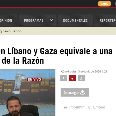
RADIO
OPINIÓN
PROGRAMAS
DOCUMENTALES
REPORTER
@nexo_latino
ino
en Líbano y Gaza equivale a una
ispantv
s de la Razón
1 79 29 404
v
miércoles, 3 de junio de 2026 1:21
/Nexolatino.Canal
•
A
A
Descargar
Imprimir
Embed