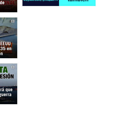
 de
Irán pide “tolerancia cero” ante ataques
e EEUU
contra instalaciones nucleares | Detrás de
-35 en
la Razón
ón
irá que
guerra
“Cobarde crimen de guerra”: Irán denuncia
ataque de EEUU a su hospital infantil |
Detrás de la Razón