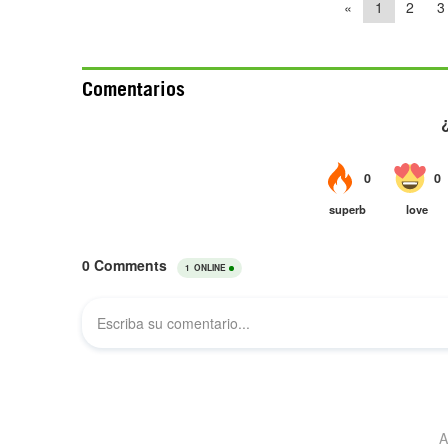
«
1
2
3
Comentarios