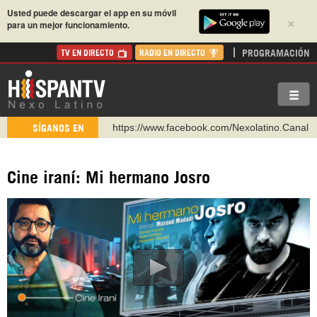
Usted puede descargar el app en su móvil
×
para un mejor funcionamiento.
PROGRAMACIÓN
TV EN DIRECTO
RADIO EN DIRECTO
https://www.facebook.com/Nexolatino.Canal
SÍGANOS EN
https://www.youtube.com/@nexo_latino
http://twitter.com/nexo_latino
Cine iraní: Mi hermano Josro
https://t.me/hispantvcanal
https://urmedium.com/c/hispantv
WhatsApp y Viber: +98 921 79 29 404
Instagram como: hispan_tv