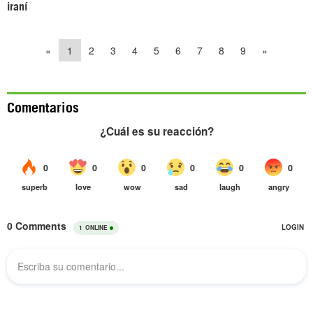
iraní
«
1
2
3
4
5
6
7
8
9
»
Comentarios