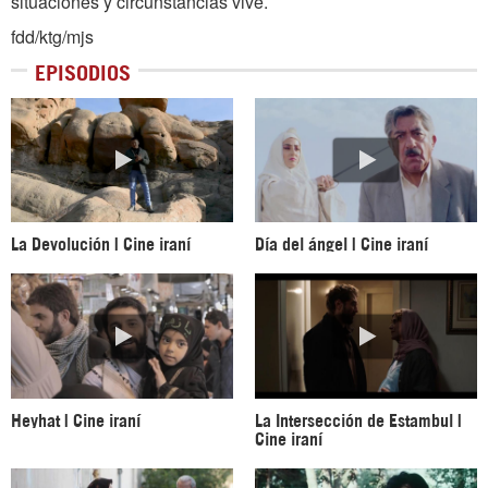
situaciones y circunstancias vive.
fdd/ktg/mjs
EPISODIOS
La Devolución | Cine iraní
Día del ángel | Cine iraní
Heyhat | Cine iraní
La Intersección de Estambul |
Cine iraní