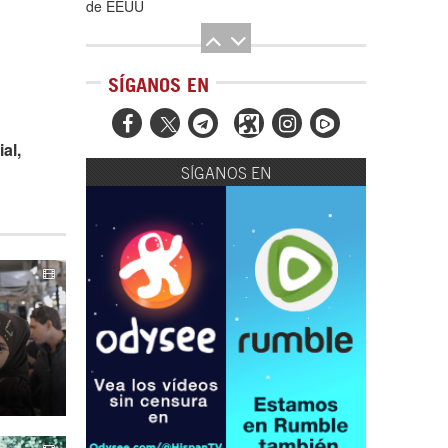
de EEUU
SÍGANOS EN



al,
SÍGANOS EN
El Hombre eterno | Parte 2
CGRI de Irán asesta duros golpes a EEUU
con ataque simultáneo en Asia Occidental |
Detrás de la Razón