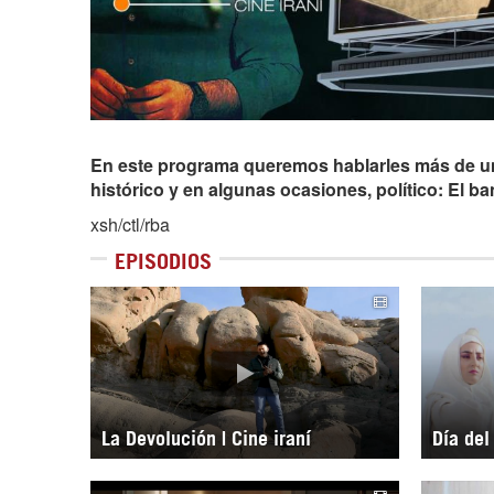
En este programa queremos hablarles más de una d
histórico y en algunas ocasiones, político: El b
xsh/ctl/rba
EPISODIOS
La Devolución | Cine iraní
Día del