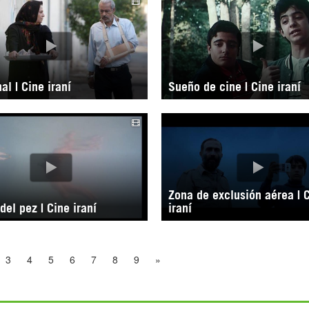
al | Cine iraní
Sueño de cine | Cine iraní
Zona de exclusión aérea | 
del pez | Cine iraní
iraní
3
4
5
6
7
8
9
»