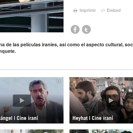
Imprimir
Embed
e las películas iraníes, así como el aspecto cultural, soci
anquete.
 ángel | Cine iraní
Heyhat | Cine iraní