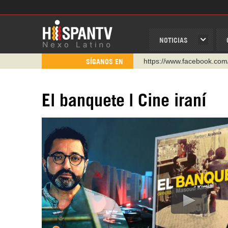
NOTICIAS
https://www.facebook.com
SÍGANOS EN
https://www.youtube.com/
http://twitter.com/nexo_lat
El banquete | Cine iraní
https://t.me/hispantvcanal
https://urmedium.com/c/h
WhatsApp y Viber: +98 92
Instagram como: hispan_t