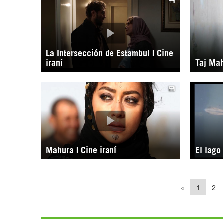
La Intersección de Estambul | Cine
iraní
Taj Mah
Mahura | Cine iraní
El lago 
«
1
2