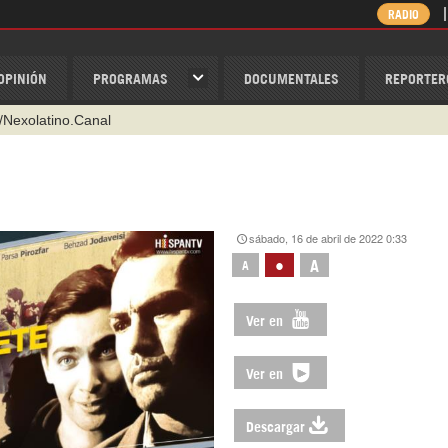
RADIO
OPINIÓN
PROGRAMAS
DOCUMENTALES
REPORTER
/Nexolatino.Canal
@nexo_latino
ino
sábado, 16 de abril de 2022 0:33
ispantv
•
A
A
1 79 29 404
v
Ver en
Ver en
Descargar