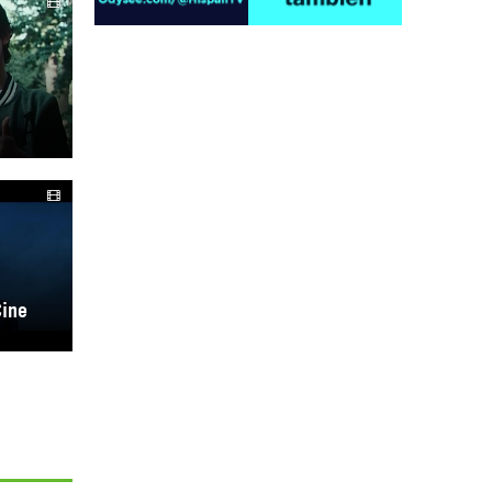
Irán pide “tolerancia cero” ante ataques
contra instalaciones nucleares | Detrás de
la Razón
Cine
“Cobarde crimen de guerra”: Irán denuncia
ataque de EEUU a su hospital infantil |
Detrás de la Razón