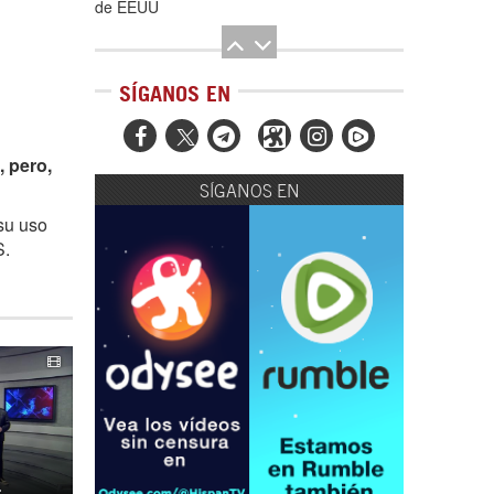
de EEUU
SÍGANOS EN



, pero,
SÍGANOS EN
El Hombre eterno | Parte 2
su uso
S.
CGRI de Irán asesta duros golpes a EEUU
con ataque simultáneo en Asia Occidental |
Detrás de la Razón