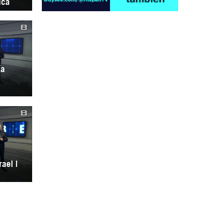
ica
ía
Irán pide “tolerancia cero” ante ataques
contra instalaciones nucleares | Detrás de
la Razón
ael |
“Cobarde crimen de guerra”: Irán denuncia
ataque de EEUU a su hospital infantil |
Detrás de la Razón