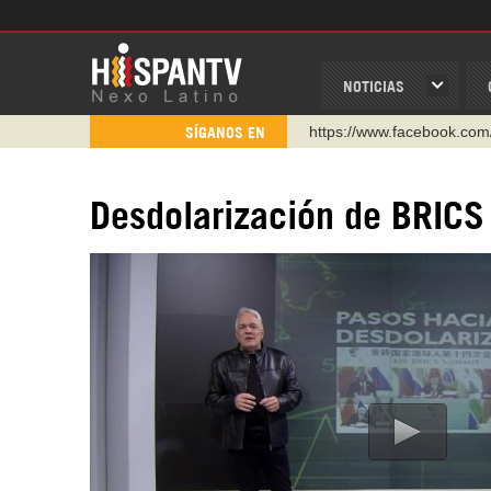
NOTICIAS
https://www.facebook.com
SÍGANOS EN
https://www.youtube.com/
http://twitter.com/nexo_lat
Desdolarización de BRICS
https://t.me/hispantvcanal
https://urmedium.com/c/h
WhatsApp y Viber: +98 92
Instagram como: hispan_t