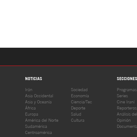
NOTICIAS
SECCIONE
Irán
Sociedad
Programas
Asia Occidental
Economía
Series
Asia y Oceanía
Ciencia/Tec
Cine Iraní
África
Deporte
Reporteros
Europa
Salud
Análisis de
América del Norte
Cultura
Opinión
Sudamérica
Documenta
Centroamérica