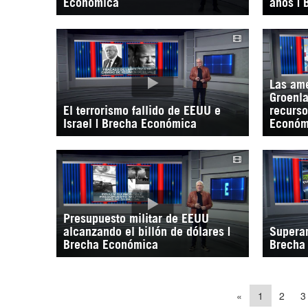
Económica
años |
Las am
Groenla
El terrorismo fallido de EEUU e
recurso
Israel | Brecha Económica
Económ
Presupuesto militar de EEUU
alcanzando el billón de dólares |
Superar
Brecha Económica
Brecha
«
1
2
3