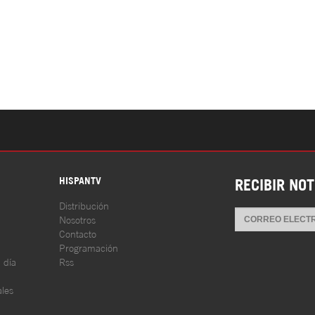
S
HISPANTV
RECIBIR NOT
Distribución
Nosotros
Contacto
Programación
l día
Rss
les