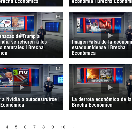
 Brecha Económica
economía | Brecha Económ
enazas de Trump a
ndia se refieren a los
Imagen falsa de la econom
s naturales | Brecha
estadounidense | Brecha
ica
Económica
 a Nvidia o autodestruirse |
La derrota económica de Isr
 Económica
Brecha Económica
4
5
6
7
8
9
10
»