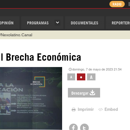
RADIO
OPINIÓN
PROGRAMAS
DOCUMENTALES
REPORTER
/Nexolatino.Canal
@nexo_latino
ino
 | Brecha Económica
ispantv
domingo, 7 de mayo de 2023 21:54
1 79 29 404
•
A
A
v
Descargar
Imprimir
Embed