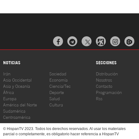



NOTICIAS
SECCIONES
Irán
Sociedad
Distribución
Asia Occidental
Economía
Nosotros
Asia y Oceanía
Ciencia/Tec
Contacto
África
Deporte
Programación
Europa
Salud
Rss
América del Norte
Cultura
Sudamérica
Centroamérica
© HispanTV 2023. Todos los derechos reservados. Al usar los materiales
parcial o completamente, es obligatorio hacer referencia a HispanTV