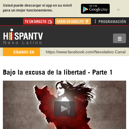
Usted puede descargar el app en su móvil
×
para un mejor funcionamiento.
PROGRAMACIÓN
TV EN DIRECTO
RADIO EN DIRECTO
https://www.facebook.com/Nexolatino.Canal
SÍGANOS EN
https://www.youtube.com/@nexo_latino
http://twitter.com/nexo_latino
Bajo la excusa de la libertad - Parte 1
https://t.me/hispantvcanal
https://urmedium.com/c/hispantv
WhatsApp y Viber: +98 921 79 29 404
Instagram como: hispan_tv