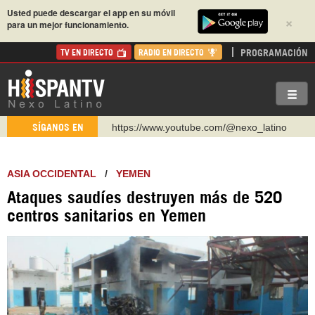
Usted puede descargar el app en su móvil
×
para un mejor funcionamiento.
PROGRAMACIÓN
TV EN DIRECTO
RADIO EN DIRECTO
https://www.youtube.com/@nexo_latino
SÍGANOS EN
http://twitter.com/nexo_latino
https://t.me/hispantvcanal
ASIA OCCIDENTAL
/
YEMEN
https://urmedium.com/c/hispantv
Ataques saudíes destruyen más de 520
WhatsApp y Viber: +98 921 79 29 404
centros sanitarios en Yemen
Instagram como: hispan_tv
https://www.facebook.com/Nexolatino.Canal