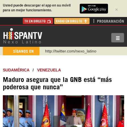
Usted puede descargar el app en su móvil
×
para un mejor funcionamiento.
PROGRAMACIÓN
TV EN DIRECTO
RADIO EN DIRECTO
http://twitter.com/nexo_latino
SÍGANOS EN
https://t.me/hispantvcanal
https://urmedium.com/c/hispantv
SUDAMÉRICA
/
VENEZUELA
WhatsApp y Viber: +98 921 79 29 404
Maduro asegura que la GNB está “más
Instagram como: hispan_tv
poderosa que nunca”
https://www.facebook.com/Nexolatino.Canal
https://www.youtube.com/@nexo_latino