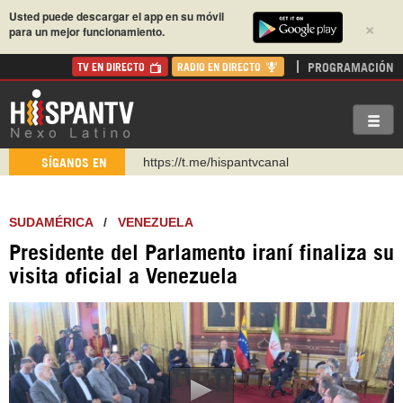
Usted puede descargar el app en su móvil
×
para un mejor funcionamiento.
PROGRAMACIÓN
TV EN DIRECTO
RADIO EN DIRECTO
https://t.me/hispantvcanal
SÍGANOS EN
https://urmedium.com/c/hispantv
WhatsApp y Viber: +98 921 79 29 404
SUDAMÉRICA
/
VENEZUELA
Instagram como: hispan_tv
Presidente del Parlamento iraní finaliza su
https://www.facebook.com/Nexolatino.Canal
visita oficial a Venezuela
https://www.youtube.com/@nexo_latino
http://twitter.com/nexo_latino