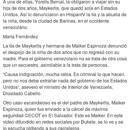
A una de ellas, Yorelis Bernal, la obligaron a viajar sin su
hija de dos años, Maykerlis, que quedó sola en Estados
Unidos. Así lo denunciaron en HispantV la tía y la abuela de
la niña, desde la ciudad de Barinas, en el occidente
venezolano.
María Fernández
La tía de Maykerlis y hermana de Maiker Espinoza denunció
el despojo de la niña de dos años que no regresó con su
madre. Para el gobierno venezolano no se trata de otra cosa
que un secuestro, asimilable a la trata de personas.
“Causa indignación, mucha rabia. Es criminal lo que hacen,
pero no nos debe extrañar nada del gobierno de los Estados
Unidos”, aseveró el ministro de Interior de Venezuela,
Diosdado Cabello.
Otro caso escandaloso es el del padre de Maykerlis, Maiker
Espinoza, quien fue enviado a la cárcel de máxima
seguridad CECOT en El Salvador. Este es Maiker. En este
video difundido en redes sociales por Bukele, se lo ve y se
lo escucha pidiendo a sus carceleros.