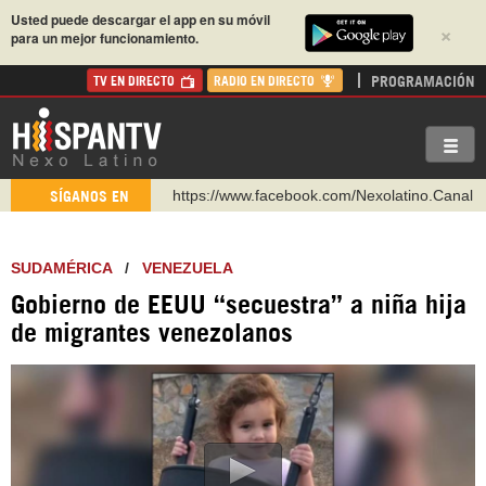
Usted puede descargar el app en su móvil
×
para un mejor funcionamiento.
PROGRAMACIÓN
TV EN DIRECTO
RADIO EN DIRECTO
https://www.facebook.com/Nexolatino.Canal
SÍGANOS EN
https://www.youtube.com/@nexo_latino
http://twitter.com/nexo_latino
SUDAMÉRICA
/
VENEZUELA
https://t.me/hispantvcanal
Gobierno de EEUU “secuestra” a niña hija
https://urmedium.com/c/hispantv
de migrantes venezolanos
WhatsApp y Viber: +98 921 79 29 404
Instagram como: hispan_tv