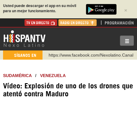
Usted puede descargar el app en su móvil
×
para un mejor funcionamiento.
PROGRAMACIÓN
TV EN DIRECTO
RADIO EN DIRECTO
https://www.facebook.com/Nexolatino.Canal
SÍGANOS EN
https://www.youtube.com/@nexo_latino
http://twitter.com/nexo_latino
https://t.me/hispantvcanal
SUDAMÉRICA
/
VENEZUELA
https://urmedium.com/c/hispantv
Vídeo: Explosión de uno de los drones que
WhatsApp y Viber: +98 921 79 29 404
atentó contra Maduro
Instagram como: hispan_tv