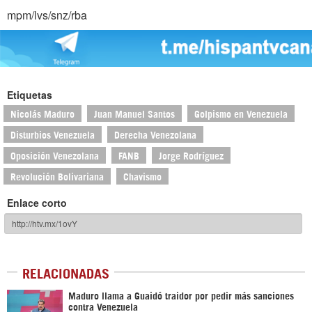
mpm/lvs/snz/rba
Etiquetas
Nicolás Maduro
Juan Manuel Santos
Golpismo en Venezuela
Disturbios Venezuela
Derecha Venezolana
Oposición Venezolana
FANB
Jorge Rodríguez
Revolución Bolivariana
Chavismo
Enlace corto
RELACIONADAS
Maduro llama a Guaidó traidor por pedir más sanciones
contra Venezuela