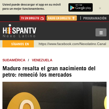
Usted puede descargar el app en su móvil
×
para un mejor funcionamiento.
PROGRAMACIÓN
TV EN DIRECTO
RADIO EN DIRECTO
https://www.facebook.com/Nexolatino.Canal
SÍGANOS EN
https://www.youtube.com/@nexo_latino
http://twitter.com/nexo_latino
SUDAMÉRICA
/
VENEZUELA
https://t.me/hispantvcanal
Maduro resalta el gran nacimiento del
https://urmedium.com/c/hispantv
petro: remeció los mercados
WhatsApp y Viber: +98 921 79 29 404
Instagram como: hispan_tv