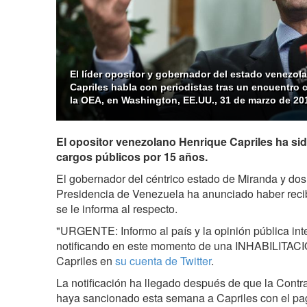
El líder opositor y gobernador del estado venezo
Capriles habla con periodistas tras un encuentro c
la OEA, en Washington, EE.UU., 31 de marzo de 20
El opositor venezolano Henrique Capriles ha sido
cargos públicos por 15 años.
El gobernador del céntrico estado de Miranda y dos
Presidencia de Venezuela ha anunciado haber recib
se le informa al respecto.
"URGENTE: Informo al país y la opinión pública int
notificando en este momento de una INHABILITACIÓ
Capriles en
su cuenta de Twitter
.
La notificación ha llegado después de que la Contr
haya sancionado esta semana a Capriles con el pa