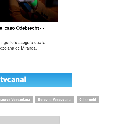
el caso Odebrecht - -
n ingeniero asegura que la
nezolana de Miranda.
sición Venezolana
Derecha Venezolana
Odebrecht