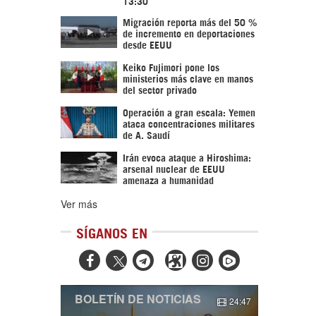
13:30
Migración reporta más del 50 %
de incremento en deportaciones
desde EEUU
Keiko Fujimori pone los
ministerios más clave en manos
del sector privado
Operación a gran escala: Yemen
ataca concentraciones militares
de A. Saudí
Irán evoca ataque a Hiroshima:
arsenal nuclear de EEUU
amenaza a humanidad
Ver más
SÍGANOS EN



BOLETÍN DE NOTICIAS
24:47