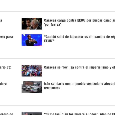
ta
Caracas carga contra EEUU por buscar cambia
‘por fuerza’
exto para
“Guaidó salió de laboratorios del cambio de r
EEUU”
ario 72
Caracas se moviliza contra el imperialismo y e
aduro
Irán solidario con el pueblo venezolano afecta
terremotos
deroso de
“Si me fastidian los mataré a todos”, plan de 