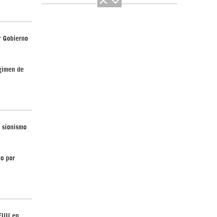
r Gobierno
El Hombre eterno | Parte 2
égimen de
l sionismo
CGRI de Irán asesta duros golpes a EEUU
do por
con ataque simultáneo en Asia Occidental |
Detrás de la Razón
EEUU en