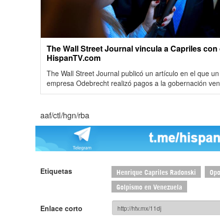
The Wall Street Journal vincula a Capriles con 
HispanTV.com
The Wall Street Journal publicó un artículo en el que u
empresa Odebrecht realizó pagos a la gobernación ve
aaf/ctl/hgn/rba
Etiquetas
Henrique Capriles Radonski
Opo
Golpismo en Venezuela
Enlace corto