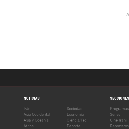
NOTICIAS
SECCIONE
Irán
Sociedad
Programas
Asia Occidental
Economía
Series
Asia y Oceanía
Ciencia/Tec
Cine Iraní
África
Deporte
Reporteros