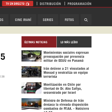
TV EN DIRECTO
DISTRIBUCIÓN
PROGRAMACIÓN
HispanTV
OS
CINE IRANÍ
SERIES
FOTOS
ÚLTIMAS NOTICIAS
LO MÁS LEÍDO
Movimientos sociales expresan
15
preocupación por presencia
militar de EEUU en Panamá
Irán detiene a 21 vinculados al
Mossad y neutraliza un equipo
2:38
terrorista
Movilización en Chile por
libertad de Dr. Abu Safiya,
secuestrado por Israel
Ministro de Defensa de Irán
destaca la elevada disposición
combativa de FF.AA. - Noticiero