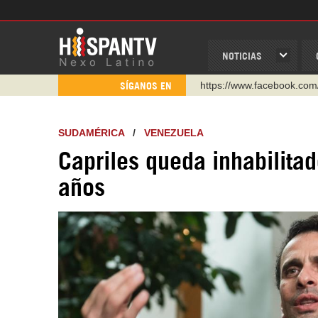
NOTICIAS
https://www.facebook.com
SÍGANOS EN
https://www.youtube.com/
http://twitter.com/nexo_lat
SUDAMÉRICA
/
VENEZUELA
https://t.me/hispantvcanal
Capriles queda inhabilita
https://urmedium.com/c/h
años
WhatsApp y Viber: +98 92
Instagram como: hispan_t