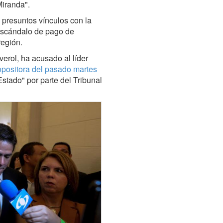
Miranda".
s presuntos vínculos con la
 escándalo de pago de
región.
verol, ha acusado al líder
positora del pasado martes
stado" por parte del Tribunal