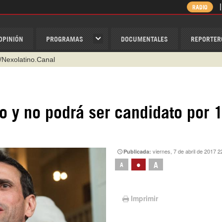
RADIO
OPINIÓN
PROGRAMAS
DOCUMENTALES
REPORTER
/Nexolatino.Canal
@nexo_latino
ino
do y no podrá ser candidato por 
ispantv
1 79 29 404
v
viernes, 7 de abril de 2017 2
Publicada:
•
A
A
Imprimir