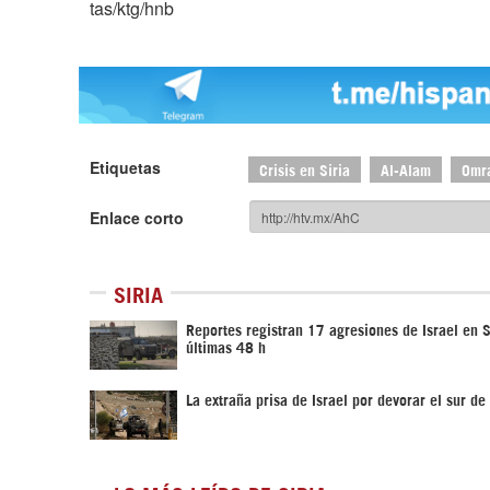
tas/ktg/hnb
Etiquetas
Crisis en Siria
Al-Alam
Omra
Enlace corto
SIRIA
Reportes registran 17 agresiones de Israel en S
últimas 48 h
La extraña prisa de Israel por devorar el sur de 