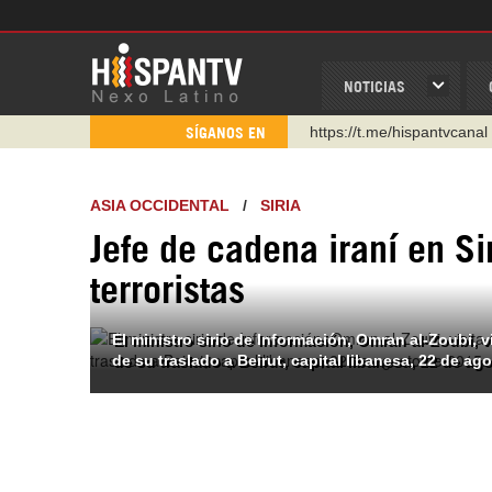
NOTICIAS
https://urmedium.com/c/h
SÍGANOS EN
WhatsApp y Viber: +98 92
Instagram como: hispan_t
ASIA OCCIDENTAL
/
SIRIA
https://www.facebook.com
Jefe de cadena iraní en Si
https://www.youtube.com/
terroristas
http://twitter.com/nexo_lat
https://t.me/hispantvcanal
El ministro sirio de Información, Omran al-Zoubi, 
de su traslado a Beirut, capital libanesa, 22 de ag