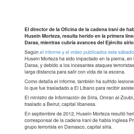
El director de la Oficina de la cadena iraní de ha
Husein Morteza, resulta herido en la primera lín
Daraa, mientras cubría avances del Ejército sirio 
Según
el informe y el video publicados este sábad
Husein Morteza ha sido impactado en la pierna, en 
Daraa, y debido a los incesantes ataques terrorista
larga distancia para salir con vida de la escena.
Como detalla el informe, también ha sufrido lesione
lo que fue trasladado a El Líbano para recibir asist
El ministro de Información de Siria, Omran al-Zoubi,
traslado a Beirut, capital libanesa.
En septiembre de 2012, Husein Morteza resultó her
corresponsal de la cadena iraní de habla inglesa 
grupo terrorista en Damasco, capital siria.