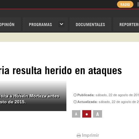
RADIO
OPINIÓN
PROGRAMAS
DOCUMENTALES
REPORTER
ispantv
1 79 29 404
v
/Nexolatino.Canal
ria resulta herido en ataques
@nexo_latino
ino
sábado, 22 de agosto de 20
Publicada:
visita a Husein Morteza antes
sábado, 22 de agosto de 
Actualizada:
osto de 2015.
•
A
A
Imprimir