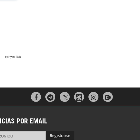
El Hombre eterno | Parte 2



CGRI de Irán asesta duros golpes a EEUU
con ataque simultáneo en Asia Occidental |
Detrás de la Razón
ICIAS POR EMAIL
Registrarse