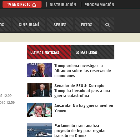
TV EN DIRECTO
DISTRIBUCIÓN
PROGRAMACIÓN
HispanTV
OS
CINE IRANÍ
SERIES
FOTOS
ÚLTIMAS NOTICIAS
LO MÁS LEÍDO
Trump ordena investigar la
filtración sobre las reservas de
municiones
Senador de EEUU: Corrupto
Trump ha llevado al país a una
15 12:09
guerra catastrófica
2015 12:59
Ansarolá: No hay guerra civil en
Yemen
Parlamento iraní analiza
proyecto de ley para regular
tránsito en Ormuz