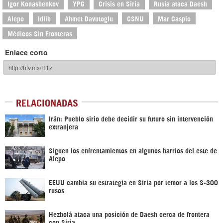
Igor Konashenkov
YPG
Crisis en Siria
Rusia ataca Daesh
Alepo
Idlib
Ahmet Davutoglu
CSNU
Mar Caspio
Médicos Sin Fronteras
Enlace corto
RELACIONADAS
Irán: Pueblo sirio debe decidir su futuro sin intervención
extranjera
Siguen los enfrentamientos en algunos barrios del este de
Alepo
EEUU cambia su estrategia en Siria por temor a los S-300
rusos‎
Hezbolá ataca una posición de Daesh cerca de frontera
con Siria