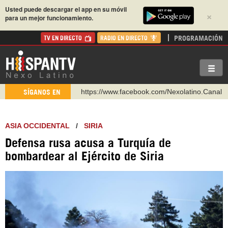
Usted puede descargar el app en su móvil
×
para un mejor funcionamiento.
PROGRAMACIÓN
TV EN DIRECTO
RADIO EN DIRECTO
https://www.facebook.com/Nexolatino.Canal
SÍGANOS EN
https://www.youtube.com/@nexo_latino
http://twitter.com/nexo_latino
ASIA OCCIDENTAL
/
SIRIA
https://t.me/hispantvcanal
Defensa rusa acusa a Turquía de
https://urmedium.com/c/hispantv
bombardear al Ejército de Siria
WhatsApp y Viber: +98 921 79 29 404
Instagram como: hispan_tv