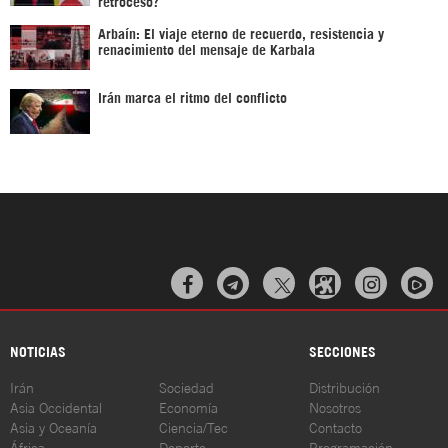
retroceso?
Arbaín: El viaje eterno de recuerdo, resistencia y
renacimiento del mensaje de Karbala
Irán marca el ritmo del conflicto



NOTICIAS
SECCIONES
Irán
Sociedad
Distribución
Asia Occidental
Economía
Nosotros
Asia y Oceanía
Ciencia/Tec
Contacto
África
Deporte
Programación