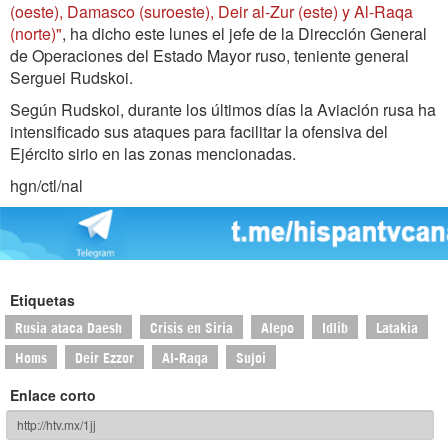
(oeste), Damasco (suroeste), Deir al-Zur (este) y Al-Raqa
(norte)"
, ha dicho este lunes el jefe de la Dirección General
de Operaciones del Estado Mayor ruso, teniente general
Serguei Rudskoi.
Según Rudskoi, durante los últimos días la Aviación rusa ha
intensificado sus ataques para facilitar la ofensiva del
Ejército sirio en las zonas mencionadas.
hgn/ctl/nal
Etiquetas
Rusia ataca Daesh
Crisis en Siria
Alepo
Idlib
Latakia
Homs
Deir Ezzor
Al-Raqa
Sujoi
Enlace corto