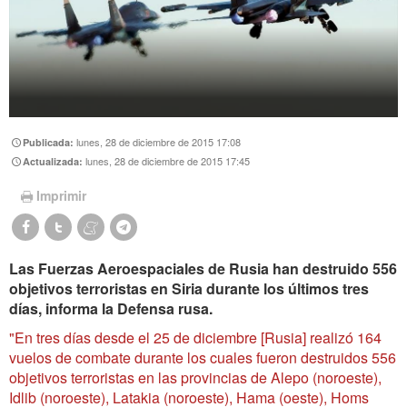
lunes, 28 de diciembre de 2015 17:08
Publicada:
lunes, 28 de diciembre de 2015 17:45
Actualizada:
Imprimir
Las Fuerzas Aeroespaciales de Rusia han destruido 556
objetivos terroristas en Siria durante los últimos tres
días, informa la Defensa rusa.
"En tres días desde el 25 de diciembre [Rusia] realizó 164
vuelos de combate durante los cuales fueron destruidos 556
objetivos terroristas en las provincias de Alepo (noroeste),
Idlib (noroeste), Latakia (noroeste), Hama (oeste), Homs