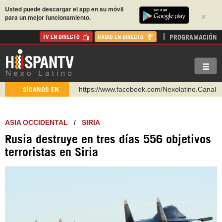
Usted puede descargar el app en su móvil
×
para un mejor funcionamiento.
PROGRAMACIÓN
TV EN DIRECTO
RADIO EN DIRECTO
https://www.facebook.com/Nexolatino.Canal
SÍGANOS EN
https://www.youtube.com/@nexo_latino
http://twitter.com/nexo_latino
ASIA OCCIDENTAL
/
SIRIA
https://t.me/hispantvcanal
Rusia destruye en tres días 556 objetivos
https://urmedium.com/c/hispantv
terroristas en Siria
WhatsApp y Viber: +98 921 79 29 404
Instagram como: hispan_tv