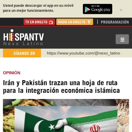
Usted puede descargar el app en su móvil
×
para un mejor funcionamiento.
PROGRAMACIÓN
TV EN DIRECTO
RADIO EN DIRECTO
https://www.youtube.com/@nexo_latino
SÍGANOS EN
http://twitter.com/nexo_latino
https://t.me/hispantvcanal
OPINIÓN
https://urmedium.com/c/hispantv
Irán y Pakistán trazan una hoja de ruta
WhatsApp y Viber: +98 921 79 29 404
para la integración económica islámica
Instagram como: hispan_tv
https://www.facebook.com/Nexolatino.Canal