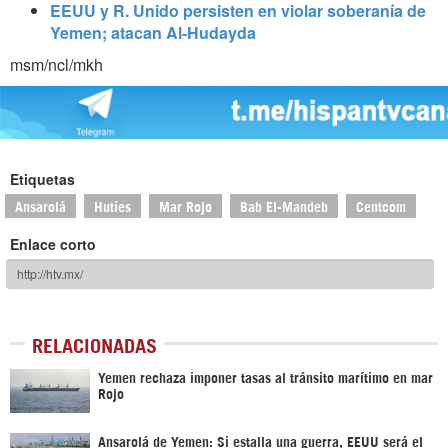
EEUU y R. Unido persisten en violar soberanía de
Yemen; atacan Al-Hudayda
msm/ncl/mkh
Etiquetas
Ansarolá
Hutíes
Mar Rojo
Bab El-Mandeb
Centcom
Enlace corto
RELACIONADAS
Yemen rechaza imponer tasas al tránsito marítimo en mar
Rojo
Ansarolá de Yemen: Si estalla una guerra, EEUU será el