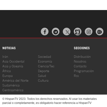



NOTICIAS
SECCIONES
Irán
Sociedad
Distribución
Asia Occidental
Economía
Nosotros
Asia y Oceanía
Ciencia/Tec
Contacto
África
Deporte
Programación
Europa
Salud
Rss
América del Norte
Cultura
Sudamérica
Centroamérica
© HispanTV 2023. Todos los derechos reservados. Al usar los materiales
parcial o completamente, es obligatorio hacer referencia a HispanTV