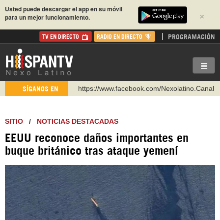
Usted puede descargar el app en su móvil
×
para un mejor funcionamiento.
PROGRAMACIÓN
TV EN DIRECTO
RADIO EN DIRECTO
https://www.facebook.com/Nexolatino.Canal
SÍGANOS EN
https://www.youtube.com/@nexo_latino
http://twitter.com/nexo_latino
SITIO
/
NOTICIAS DESTACADAS
https://t.me/hispantvcanal
EEUU reconoce daños importantes en
https://urmedium.com/c/hispantv
buque británico tras ataque yemení
WhatsApp y Viber: +98 921 79 29 404
Instagram como: hispan_tv