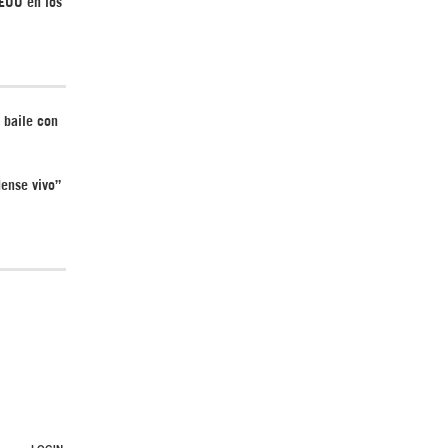
EEUU en los
 baile con
ense vivo”