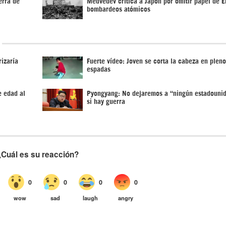
erra de
Medvédev critica a Japón por omitir papel de 
bombardeos atómicos
izaría
Fuerte vídeo: Joven se corta la cabeza en pleno
espadas
e edad al
Pyongyang: No dejaremos a “ningún estadounid
si hay guerra