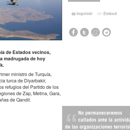
Imprimir
Embed
nía de Estados vecinos,
y la madrugada de hoy
k.
imer ministro de Turquía,
ia turca de Diyarbakir,
 refugios del Partido de los
egiones de Zap, Metina, Gara,
añas de Qandil.
No permaneceremos
callados ante la activid
de las organizaciones terroris