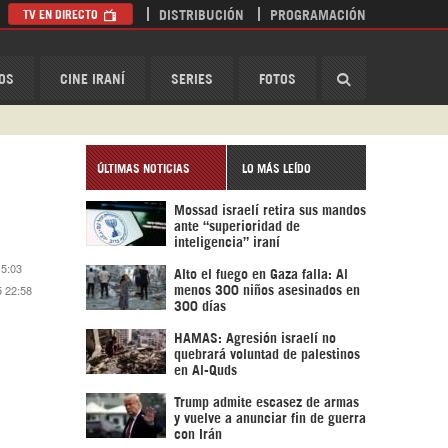
TV EN DIRECTO
DISTRIBUCIÓN
PROGRAMACIÓN
HispanTV
OS
CINE IRANÍ
SERIES
FOTOS
ÚLTIMAS NOTICIAS
LO MÁS LEÍDO
Mossad israelí retira sus mandos
ante “superioridad de
inteligencia” iraní
15:03
Alto el fuego en Gaza falla: Al
5 22:58
menos 300 niños asesinados en
300 días
HAMAS: Agresión israelí no
quebrará voluntad de palestinos
en Al-Quds
Trump admite escasez de armas
y vuelve a anunciar fin de guerra
con Irán