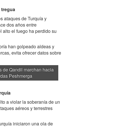
 tregua
os ataques de Turquía y
hace dos años entre
 alto el fuego ha perdido su
oría han golpeado aldeas y
urcas, evita ofrecer datos sobre
s de Qandil marchan hacia
kurdas Peshmerga
urquía
to a violar la soberanía de un
taques aéreos y terrestres
urquía iniciaron una ola de