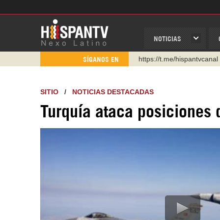
NOTICIAS
https://t.me/hispantvcanal
SÍGANOS EN
https://urmedium.com/c/h
WhatsApp y Viber: +98 92
SITIO
/
NOTICIAS DESTACADAS
Instagram como: hispan_t
Turquía ataca posiciones d
https://www.facebook.com
https://www.youtube.com/
http://twitter.com/nexo_lat