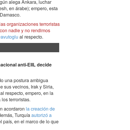
según alega Ankara, luchar
aesh, en árabe); empero, esta
e Damasco.
as organizaciones terroristas
con nadie y no rendimos
Davutoglu
al respecto.
nacional anti-EIIL decide
do una postura ambigua
e sus vecinos, Irak y Siria,
al respecto, empero, en la
os terroristas.
on acordaron
la creación de
además, Turquía
autorizó a
el país, en el marco de lo que