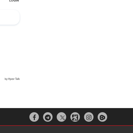


