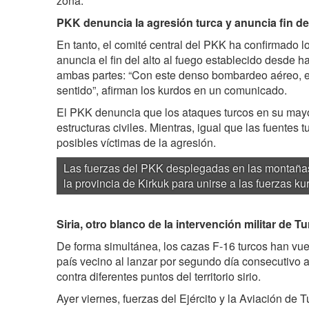
zona.
PKK denuncia la agresión turca y anuncia fin de
En tanto, el comité central del PKK ha confirmado l
anuncia el fin del alto al fuego establecido desde 
ambas partes: “Con este denso bombardeo aéreo, el
sentido”, afirman los kurdos en un comunicado.
El PKK denuncia que los ataques turcos en su may
estructuras civiles. Mientras, igual que las fuentes t
posibles víctimas de la agresión.
Las fuerzas del PKK desplegadas en las montaña
la provincia de Kirkuk para unirse a las fuerzas 
Siria, otro blanco de la intervención militar de T
De forma simultánea, los cazas F-16 turcos han vuel
país vecino al lanzar por segundo día consecutivo a
contra diferentes puntos del territorio sirio.
Ayer viernes, fuerzas del Ejército y la Aviación de T