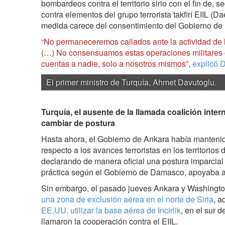
bombardeos contra el territorio sirio con el fin de, 
contra elementos del grupo terrorista takfirí EIIL (D
medida carece del consentimiento del Gobierno d
“No permaneceremos callados ante la actividad de l
(…) No consensuamos estas operaciones militares 
cuentas a nadie, solo a nosotros mismos”
,
explicó 
El primer ministro de Turquía, Ahmet Davutoglu.
Turquía, el ausente de la llamada coalición inter
cambiar de postura
Hasta ahora, el Gobierno de Ankara había manteni
respecto a los avances terroristas en los territorios d
declarando de manera oficial una postura imparcial 
práctica según el Gobierno de Damasco, apoyaba a l
Sin embargo, el pasado jueves Ankara y Washingt
una zona de exclusión aérea en el norte de Siria
, 
EE,UU. utilizar la base aérea de Incirlik
, en el sur d
llamaron la cooperación contra el EIIL.