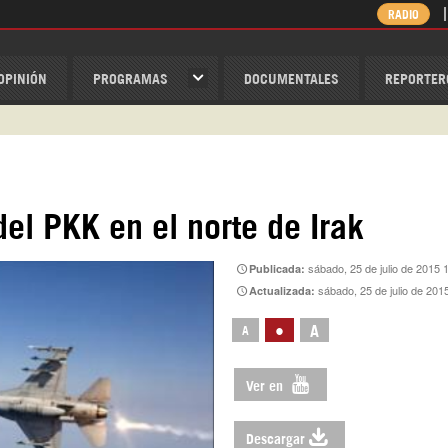
RADIO
OPINIÓN
PROGRAMAS
DOCUMENTALES
REPORTER
ispantv
1 79 29 404
v
el PKK en el norte de Irak
/Nexolatino.Canal
sábado, 25 de julio de 2015 
Publicada:
@nexo_latino
sábado, 25 de julio de 201
Actualizada:
ino
•
A
A
Ver en
Descargar