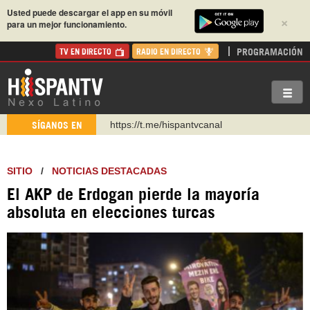
Usted puede descargar el app en su móvil
×
para un mejor funcionamiento.
PROGRAMACIÓN
TV EN DIRECTO
RADIO EN DIRECTO
https://t.me/hispantvcanal
SÍGANOS EN
https://urmedium.com/c/hispantv
WhatsApp y Viber: +98 921 79 29 404
SITIO
/
NOTICIAS DESTACADAS
Instagram como: hispan_tv
El AKP de Erdogan pierde la mayoría
https://www.facebook.com/Nexolatino.Canal
absoluta en elecciones turcas
https://www.youtube.com/@nexo_latino
http://twitter.com/nexo_latino