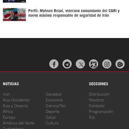
Perfil: Mohsen Rezai, veterano comandante del CGRI y
nuevo máximo responsable de seguridad de Irán



NOTICIAS
SECCIONES
Irán
Sociedad
Distribución
Asia Occidental
Economía
Nosotros
Asia y Oceanía
Ciencia/Tec
Contacto
África
Deporte
Programación
Europa
Salud
Rss
América del Norte
Cultura
Sudamérica