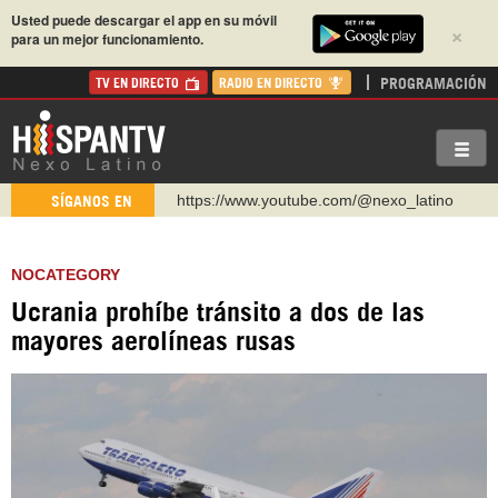
Usted puede descargar el app en su móvil
×
para un mejor funcionamiento.
PROGRAMACIÓN
TV EN DIRECTO
RADIO EN DIRECTO
https://www.youtube.com/@nexo_latino
SÍGANOS EN
http://twitter.com/nexo_latino
https://t.me/hispantvcanal
NOCATEGORY
https://urmedium.com/c/hispantv
Ucrania prohíbe tránsito a dos de las
WhatsApp y Viber: +98 921 79 29 404
mayores aerolíneas rusas
Instagram como: hispan_tv
https://www.facebook.com/Nexolatino.Canal