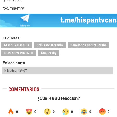
fbq/mla/mrk
Etiquetas
Arseni Yatseniuk
Crisis de Ucrania
Sanciones contra Rusia
Tensiones Rusia-UE
Kaspersky
Enlace corto
COMENTARIOS