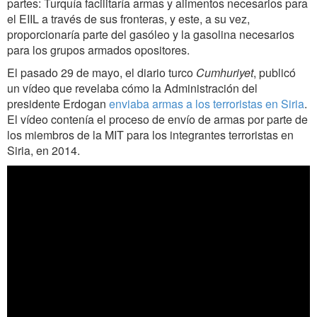
partes: Turquía facilitaría armas y alimentos necesarios para
el EIIL a través de sus fronteras, y este, a su vez,
proporcionaría parte del gasóleo y la gasolina necesarios
para los grupos armados opositores.
El pasado 29 de mayo, el diario turco
Cumhuriyet
, publicó
un vídeo que revelaba cómo la Administración del
presidente Erdogan
enviaba armas a los terroristas en Siria
.
El vídeo contenía el proceso de envío de armas por parte de
los miembros de la
MIT para los integrantes terroristas en
Siria, en 2014.