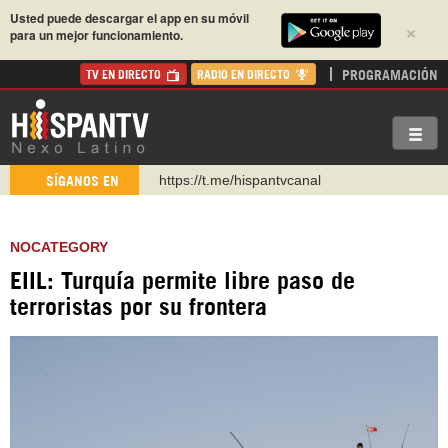
Usted puede descargar el app en su móvil
×
para un mejor funcionamiento.
PROGRAMACIÓN
TV EN DIRECTO
RADIO EN DIRECTO
https://t.me/hispantvcanal
SÍGANOS EN
https://urmedium.com/c/hispantv
WhatsApp y Viber: +98 921 79 29 404
NOCATEGORY
Instagram como: hispan_tv
EIIL: Turquía permite libre paso de
https://www.facebook.com/Nexolatino.Canal
terroristas por su frontera
https://www.youtube.com/@nexo_latino
http://twitter.com/nexo_latino