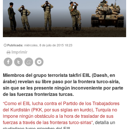
miércoles, 8 de julio de 2015 18:23
Publicada:
Imprimir
Miembros del grupo terrorista takfirí EIIL (Daesh, en
árabe) revelan su libre paso por la frontera turco-siria,
sin que se les presente ningún inconveniente por parte
de las fuerzas fronterizas turcas.
“Como el EIIL lucha contra el Partido de los Trabajadores
del Kurdistán (PKK, por sus siglas en kurdo), Turquía no
impone ningún obstáculo a la hora de trasladar de sus
fuerzas a través de las fronteras turco-sirias”
, detalla un
ciudadano turco miembro del EIIL.