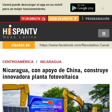
Usted puede descargar el app en su móvil
×
para un mejor funcionamiento.
PROGRAMACIÓN
TV EN DIRECTO
RADIO EN DIRECTO
https://www.facebook.com/Nexolatino.Canal
SÍGANOS EN
https://www.youtube.com/@nexo_latino
http://twitter.com/nexo_latino
CENTROAMÉRICA
/
NICARAGUA
https://t.me/hispantvcanal
Nicaragua, con apoyo de China, construye
https://urmedium.com/c/hispantv
innovadora planta fotovoltaica
WhatsApp y Viber: +98 921 79 29 404
Instagram como: hispan_tv