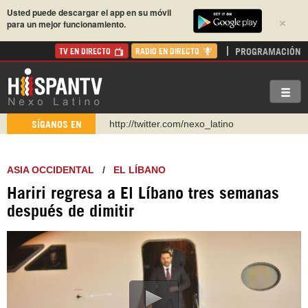
Usted puede descargar el app en su móvil
×
para un mejor funcionamiento.
PROGRAMACIÓN
TV EN DIRECTO
RADIO EN DIRECTO
http://twitter.com/nexo_latino
SÍGANOS EN
https://t.me/hispantvcanal
https://urmedium.com/c/hispantv
ASIA OCCIDENTAL
/
EL LÍBANO
WhatsApp y Viber: +98 921 79 29 404
Hariri regresa a El Líbano tres semanas
Instagram como: hispan_tv
después de dimitir
https://www.facebook.com/Nexolatino.Canal
https://www.youtube.com/@nexo_latino