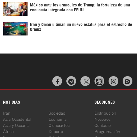
México ante los aranceles de Trump: la fortaleza de una
economía integrada con EEUU
Irán y Omán ultiman un nuevo estatus para el estrecho de
Ormuz



NOTICIAS
SECCIONES
Irán
Sociedad
Distribución
Asia Occidental
Economía
Nosotros
Asia y Oceanía
Ciencia/Tec
Contacto
África
Deporte
Programación