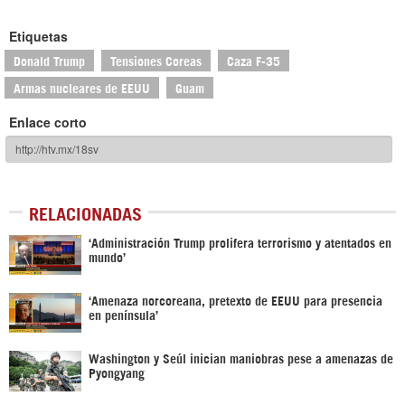
Etiquetas
Donald Trump
Tensiones Coreas
Caza F-35
Armas nucleares de EEUU
Guam
Enlace corto
RELACIONADAS
‘Administración Trump prolifera terrorismo y atentados en
mundo’
‘Amenaza norcoreana, pretexto de EEUU para presencia
en península’
Washington y Seúl inician maniobras pese a amenazas de
Pyongyang