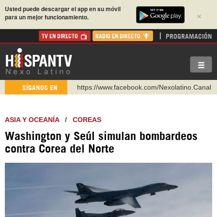
Usted puede descargar el app en su móvil
×
para un mejor funcionamiento.
PROGRAMACIÓN
TV EN DIRECTO
RADIO EN DIRECTO
https://www.facebook.com/Nexolatino.Canal
SÍGANOS EN
https://www.youtube.com/@nexo_latino
http://twitter.com/nexo_latino
ASIA Y OCEANÍA
/
COREAS
https://t.me/hispantvcanal
Washington y Seúl simulan bombardeos
https://urmedium.com/c/hispantv
contra Corea del Norte
WhatsApp y Viber: +98 921 79 29 404
Instagram como: hispan_tv