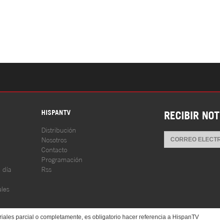
S
HISPANTV
RECIBIR NOT
Distribución
Nosotros
Contacto
Programación
l día
Rss
les
iales parcial o completamente, es obligatorio hacer referencia a HispanTV