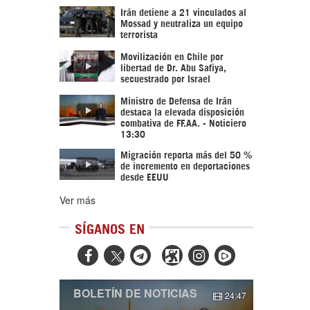
Irán detiene a 21 vinculados al
Mossad y neutraliza un equipo
terrorista
Movilización en Chile por
libertad de Dr. Abu Safiya,
secuestrado por Israel
Ministro de Defensa de Irán
destaca la elevada disposición
combativa de FF.AA. - Noticiero
13:30
Migración reporta más del 50 %
de incremento en deportaciones
desde EEUU
Ver más
SÍGANOS EN



BOLETÍN DE NOTICIAS
24:47