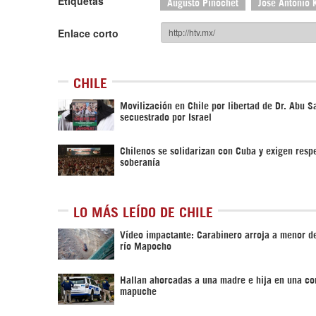
Etiquetas
Augusto Pinochet
José Antonio 
Enlace corto
CHILE
Movilización en Chile por libertad de Dr. Abu Sa
secuestrado por Israel
Chilenos se solidarizan con Cuba y exigen resp
soberanía
LO MÁS LEÍDO DE CHILE
Vídeo impactante: Carabinero arroja a menor d
río Mapocho
Hallan ahorcadas a una madre e hija en una c
mapuche