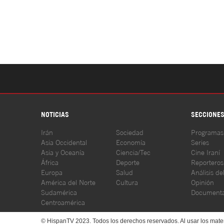
NOTICIAS
SECCIONE
Irán
Sociedad
Programas
Asia Occidental
Economía
Series
Asia y Oceanía
Ciencia/Tec
Cine Iraní
África
Deporte
Reporteros
Europa
Salud
Análisis de
América del Norte
Cultura
Opinión
Sudamérica
Documenta
Centroamérica
© HispanTV 2023. Todos los derechos reservados. Al usar los mater