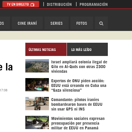
TV EN DIRECTO
DISTRIBUCIÓN
PROGRAMACIÓN
HispanTV
OS
CINE IRANÍ
SERIES
FOTOS
ÚLTIMAS NOTICIAS
LO MÁS LEÍDO
Israel ampliará colonia ilegal de
e la
Gilo en Al-Quds con otras 2300
viviendas
Expertos de ONU piden acción:
EEUU está creando en Cuba una
 17:08
“Gaza silenciosa”
Comandante: pilotos iraníes
bombardearon bases de EEUU
sin usar GPS ni INS
Movimientos sociales expresan
preocupación por presencia
militar de EEUU en Panamá