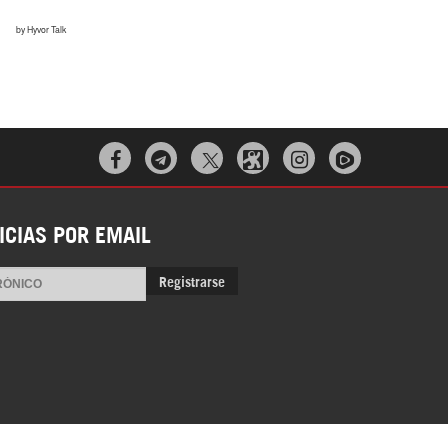
Irán pide “tolerancia cero” ante ataques
contra instalaciones nucleares | Detrás de
la Razón



ICIAS POR EMAIL
Registrarse
“Cobarde crimen de guerra”: Irán denuncia
ataque de EEUU a su hospital infantil |
Detrás de la Razón