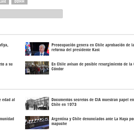
Kast
DDHH
fiya,
Preocupación genera en Chile aprobación de l
reforma del presidente Kast
eto a su
En Chile avisan de posible resurgimiento de la
Cóndor
e edad al
Documentos secretos de CIA muestran papel en
Chile en 1973
omunidad
Argentina y Chile denunciados ante La Haya po
mapuche