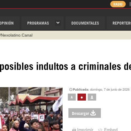
RADIO
OPINIÓN
PROGRAMAS
DOCUMENTALES
REPORTER
/Nexolatino.Canal
@nexo_latino
ino
posibles indultos a criminales d
ispantv
1 79 29 404
v
domingo, 7 de junio de 2026
Publicada:
•
A
A
Descargar
Imprimir
Embed