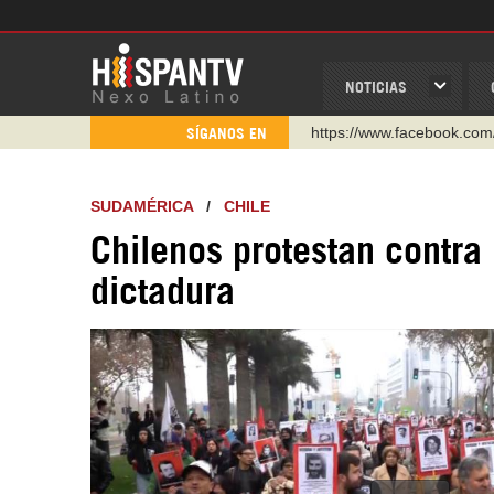
NOTICIAS
https://www.facebook.com
SÍGANOS EN
https://www.youtube.com/
http://twitter.com/nexo_lat
SUDAMÉRICA
/
CHILE
https://t.me/hispantvcanal
Chilenos protestan contra 
https://urmedium.com/c/h
dictadura
WhatsApp y Viber: +98 92
Instagram como: hispan_t