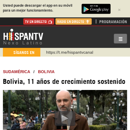
Usted puede descargar el app en su móvil
×
para un mejor funcionamiento.
PROGRAMACIÓN
TV EN DIRECTO
RADIO EN DIRECTO
https://t.me/hispantvcanal
SÍGANOS EN
https://urmedium.com/c/hispantv
WhatsApp y Viber: +98 921 79 29 404
SUDAMÉRICA
/
BOLIVIA
Instagram como: hispan_tv
Bolivia, 11 años de crecimiento sostenido
https://www.facebook.com/Nexolatino.Canal
https://www.youtube.com/@nexo_latino
http://twitter.com/nexo_latino