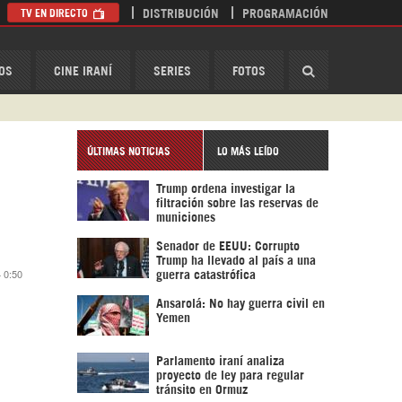
TV EN DIRECTO
DISTRIBUCIÓN
PROGRAMACIÓN
HispanTV
OS
CINE IRANÍ
SERIES
FOTOS
ÚLTIMAS NOTICIAS
LO MÁS LEÍDO
Trump ordena investigar la
filtración sobre las reservas de
municiones
Senador de EEUU: Corrupto
Trump ha llevado al país a una
4 0:50
guerra catastrófica
Ansarolá: No hay guerra civil en
Yemen
Parlamento iraní analiza
proyecto de ley para regular
tránsito en Ormuz