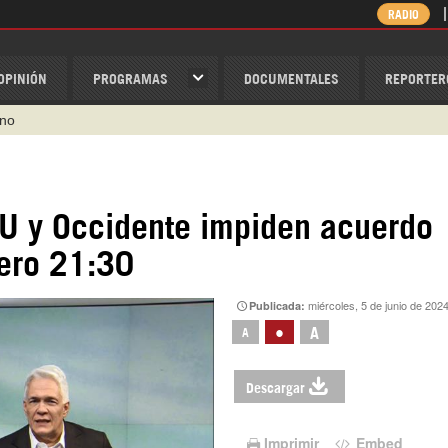
RADIO
OPINIÓN
PROGRAMAS
DOCUMENTALES
REPORTER
ino
ispantv
1 79 29 404
U y Occidente impiden acuerdo
v
iero 21:30
/Nexolatino.Canal
@nexo_latino
miércoles, 5 de junio de 202
Publicada:
•
A
A
Descargar
Imprimir
Embed