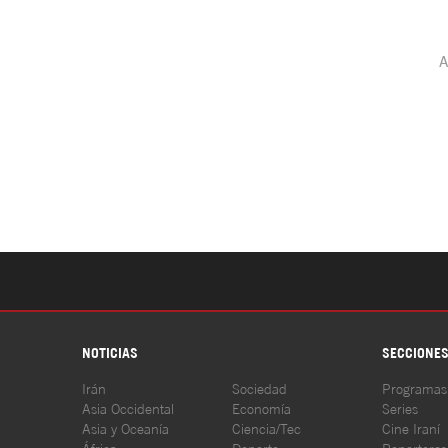
NOTICIAS
SECCIONE
Irán
Sociedad
Programas
Asia Occidental
Economía
Series
Asia y Oceanía
Ciencia/Tec
Cine Iraní
África
Deporte
Reporteros