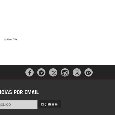
El Hombre eterno | Parte 2



CGRI de Irán asesta duros golpes a EEUU
con ataque simultáneo en Asia Occidental |
ICIAS POR EMAIL
Detrás de la Razón
Registrarse