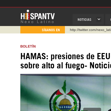
NOTICIAS
http://twitter.com/nexo_lat
SÍGANOS EN
https://t.me/hispantvcanal
https://urmedium.com/c/h
BOLETÍN
WhatsApp y Viber: +98 92
HAMAS: presiones de EEU
Instagram como: hispan_t
sobre alto al fuego- Notic
https://www.facebook.com
https://www.youtube.com/