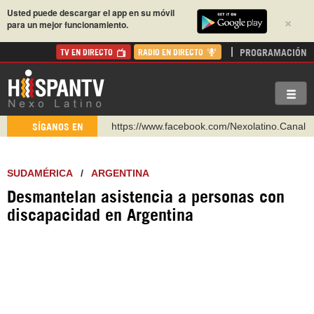
Usted puede descargar el app en su móvil
×
para un mejor funcionamiento.
PROGRAMACIÓN
TV EN DIRECTO
RADIO EN DIRECTO
https://www.facebook.com/Nexolatino.Canal
SÍGANOS EN
https://www.youtube.com/@nexo_latino
http://twitter.com/nexo_latino
SUDAMÉRICA
/
ARGENTINA
https://t.me/hispantvcanal
Desmantelan asistencia a personas con
https://urmedium.com/c/hispantv
discapacidad en Argentina
WhatsApp y Viber: +98 921 79 29 404
Instagram como: hispan_tv