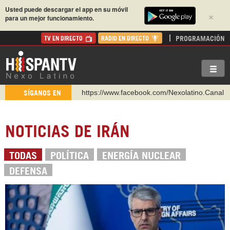
Usted puede descargar el app en su móvil
×
para un mejor funcionamiento.
PROGRAMACIÓN
TV EN DIRECTO
RADIO EN DIRECTO
https://www.facebook.com/Nexolatino.Canal
SÍGANOS EN
https://www.youtube.com/@nexo_latino
http://twitter.com/nexo_latino
NOTICIAS DE IRÁN
https://t.me/hispantvcanal
https://urmedium.com/c/hispantv
TODAS
POLÍTICA
ENERGÍA NUCLEAR
WhatsApp y Viber: +98 921 79 29 404
DEFENSA
Instagram como: hispan_tv