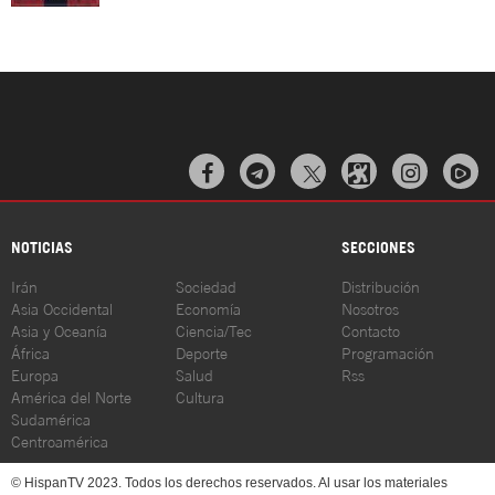



NOTICIAS
SECCIONES
Irán
Sociedad
Distribución
Asia Occidental
Economía
Nosotros
Asia y Oceanía
Ciencia/Tec
Contacto
África
Deporte
Programación
Europa
Salud
Rss
América del Norte
Cultura
Sudamérica
Centroamérica
© HispanTV 2023. Todos los derechos reservados. Al usar los materiales