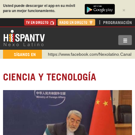
Usted puede descargar el app en su móvil
×
para un mejor funcionamiento.
PROGRAMACIÓN
TV EN DIRECTO
RADIO EN DIRECTO
https://www.facebook.com/Nexolatino.Canal
SÍGANOS EN
https://www.youtube.com/@nexo_latino
http://twitter.com/nexo_latino
CIENCIA Y TECNOLOGÍA
https://t.me/hispantvcanal
https://urmedium.com/c/hispantv
WhatsApp y Viber: +98 921 79 29 404
Instagram como: hispan_tv