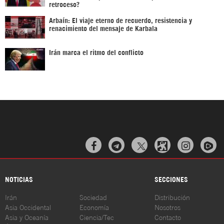
retroceso?
Arbaín: El viaje eterno de recuerdo, resistencia y
renacimiento del mensaje de Karbala
Irán marca el ritmo del conflicto



NOTICIAS
SECCIONES
Irán
Sociedad
Distribución
Asia Occidental
Economía
Nosotros
Asia y Oceanía
Ciencia/Tec
Contacto