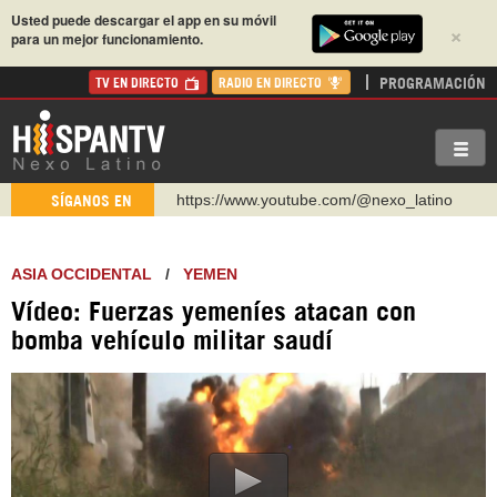
Usted puede descargar el app en su móvil
×
para un mejor funcionamiento.
PROGRAMACIÓN
TV EN DIRECTO
RADIO EN DIRECTO
https://www.youtube.com/@nexo_latino
SÍGANOS EN
http://twitter.com/nexo_latino
https://t.me/hispantvcanal
ASIA OCCIDENTAL
/
YEMEN
https://urmedium.com/c/hispantv
Vídeo: Fuerzas yemeníes atacan con
WhatsApp y Viber: +98 921 79 29 404
bomba vehículo militar saudí
Instagram como: hispan_tv
https://www.facebook.com/Nexolatino.Canal