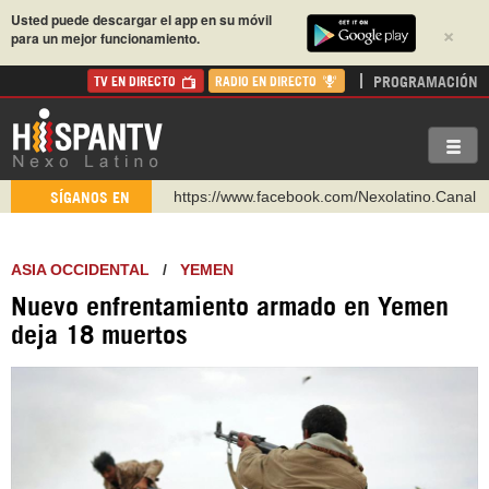
Usted puede descargar el app en su móvil
×
para un mejor funcionamiento.
PROGRAMACIÓN
TV EN DIRECTO
RADIO EN DIRECTO
https://www.facebook.com/Nexolatino.Canal
SÍGANOS EN
https://www.youtube.com/@nexo_latino
http://twitter.com/nexo_latino
ASIA OCCIDENTAL
/
YEMEN
https://t.me/hispantvcanal
Nuevo enfrentamiento armado en Yemen
https://urmedium.com/c/hispantv
deja 18 muertos
WhatsApp y Viber: +98 921 79 29 404
Instagram como: hispan_tv