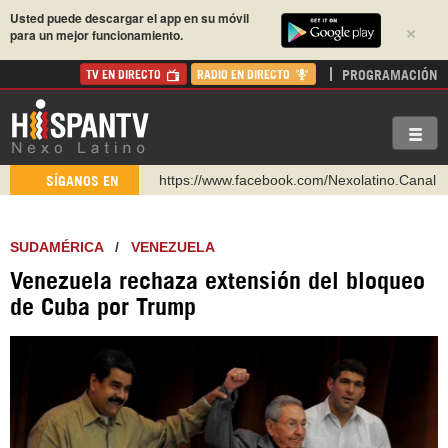
Usted puede descargar el app en su móvil
×
para un mejor funcionamiento.
PROGRAMACIÓN
TV EN DIRECTO
RADIO EN DIRECTO
https://www.facebook.com/Nexolatino.Canal
SÍGANOS EN
https://www.youtube.com/@nexo_latino
http://twitter.com/nexo_latino
SUDAMÉRICA
/
VENEZUELA
https://t.me/hispantvcanal
Venezuela rechaza extensión del bloqueo
https://urmedium.com/c/hispantv
de Cuba por Trump
WhatsApp y Viber: +98 921 79 29 404
Instagram como: hispan_tv