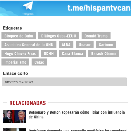
Etiquetas
Bloqueo de Cuba
Diálogos Cuba-EEUU
Donald Trump
Asamblea General de la ONU
ALBA
Unasur
Caricom
Hugo Chávez Frías
DDHH
Casa Blanca
Barack Obama
Imperialismo
Celac
Enlace corto
RELACIONADAS
Bolsonaro y Bolton sopesarán cómo lidiar con influencia
de China
Rodríguez denuncia una campaña mediática internacional