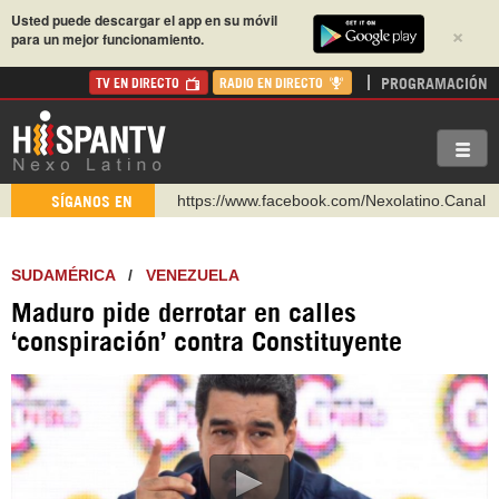
Usted puede descargar el app en su móvil
×
para un mejor funcionamiento.
PROGRAMACIÓN
TV EN DIRECTO
RADIO EN DIRECTO
https://www.facebook.com/Nexolatino.Canal
SÍGANOS EN
https://www.youtube.com/@nexo_latino
http://twitter.com/nexo_latino
SUDAMÉRICA
/
VENEZUELA
https://t.me/hispantvcanal
Maduro pide derrotar en calles
https://urmedium.com/c/hispantv
‘conspiración’ contra Constituyente
WhatsApp y Viber: +98 921 79 29 404
Instagram como: hispan_tv