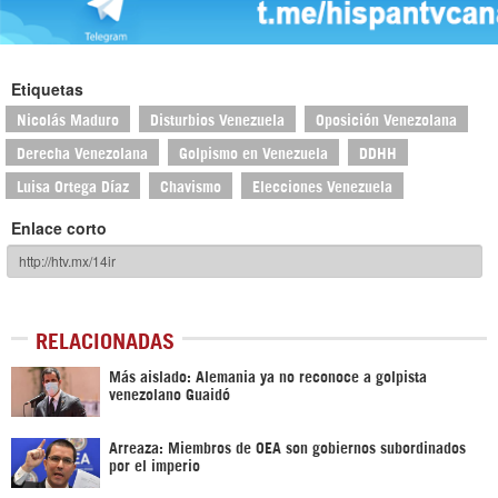
Etiquetas
Nicolás Maduro
Disturbios Venezuela
Oposición Venezolana
Derecha Venezolana
Golpismo en Venezuela
DDHH
Luisa Ortega Díaz
Chavismo
Elecciones Venezuela
Enlace corto
RELACIONADAS
Más aislado: Alemania ya no reconoce a golpista
venezolano Guaidó
Arreaza: Miembros de OEA son gobiernos subordinados
por el imperio