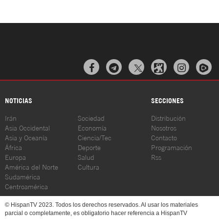



NOTICIAS
SECCIONES
Irán
Sociedad
Distribución
Asia Occidental
Economía
Nosotros
Asia y Oceanía
Ciencia/Tec
Contacto
África
Deporte
Programación
Europa
Salud
Rss
América del Norte
Cultura
Sudamérica
Centroamérica
© HispanTV 2023. Todos los derechos reservados. Al usar los materiales
parcial o completamente, es obligatorio hacer referencia a HispanTV