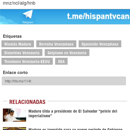
mnz/ncl/alg/hnb
Etiquetas
Nicolás Maduro
Derecha Venezolana
Oposición Venezolana
Disturbios Venezuela
Golpismo en Venezuela
Tensiones Venezuela-EEUU
OEA
Enlace corto
RELACIONADAS
Maduro tilda a presidente de El Salvador “pelele del
imperialismo”
Maduro es investido para su nuevo período de Gobierno