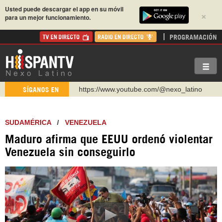
Usted puede descargar el app en su móvil
×
para un mejor funcionamiento.
PROGRAMACIÓN
TV EN DIRECTO
RADIO EN DIRECTO
https://www.youtube.com/@nexo_latino
SÍGANOS EN
http://twitter.com/nexo_latino
https://t.me/hispantvcanal
SUDAMÉRICA
/
VENEZUELA
https://urmedium.com/c/hispantv
Maduro afirma que EEUU ordenó violentar
WhatsApp y Viber: +98 921 79 29 404
Venezuela sin conseguirlo
Instagram como: hispan_tv
https://www.facebook.com/Nexolatino.Canal