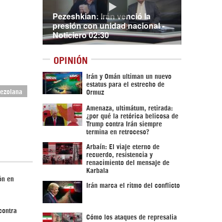
Pezeshkian: Irán venció la
presión con unidad nacional -
Noticiero 02:30
OPINIÓN
Irán y Omán ultiman un nuevo
estatus para el estrecho de
nezolana
Ormuz
Amenaza, ultimátum, retirada:
¿por qué la retórica belicosa de
Trump contra Irán siempre
termina en retroceso?
Arbaín: El viaje eterno de
recuerdo, resistencia y
renacimiento del mensaje de
Karbala
ón en
Irán marca el ritmo del conflicto
contra
Cómo los ataques de represalia