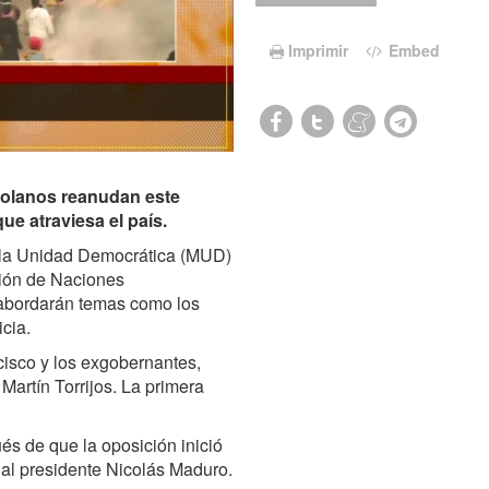
Imprimir
Embed
ezolanos reanudan este
ue atraviesa el país.
 la Unidad Democrática (MUD)
nión de Naciones
abordarán temas como los
cia.
ncisco y los exgobernantes,
artín Torrijos. La primera
és de que la oposición inició
 al presidente Nicolás Maduro.