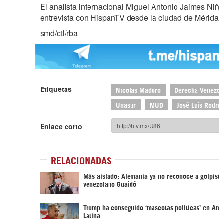
El analista internacional Miguel Antonio Jaimes Ni
entrevista con HispanTV desde la ciudad de Mérid
smd/ctl/rba
Etiquetas
Nicolás Maduro
Derecha Venez
Unasur
MUD
José Luis Rodr
Enlace corto
RELACIONADAS
Más aislado: Alemania ya no reconoce a golpis
venezolano Guaidó
Trump ha conseguido ‘mascotas políticas’ en A
Latina