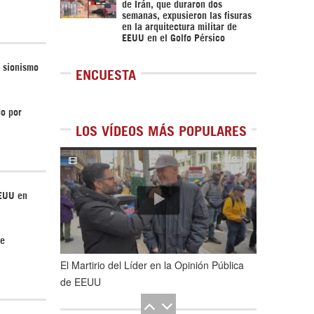
de Irán, que duraron dos
semanas, expusieron las fisuras
en la arquitectura militar de
EEUU en el Golfo Pérsico
l sionismo
ENCUESTA
do por
LOS VÍDEOS MÁS POPULARES
1
de
5
EEUU en
de
El Martirio del Líder en la Opinión Pública
de EEUU