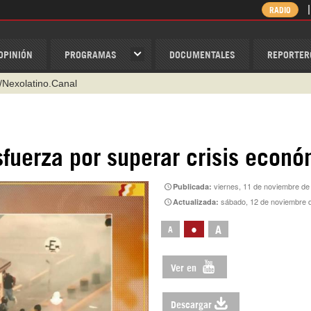
RADIO
OPINIÓN
PROGRAMAS
DOCUMENTALES
REPORTER
/Nexolatino.Canal
@nexo_latino
ino
fuerza por superar crisis econó
ispantv
viernes, 11 de noviembre de
Publicada:
1 79 29 404
sábado, 12 de noviembre 
Actualizada:
v
•
A
A
Ver en
Descargar