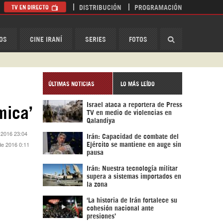
TV EN DIRECTO
DISTRIBUCIÓN
PROGRAMACIÓN
HispanTV
OS
CINE IRANÍ
SERIES
FOTOS
ÚLTIMAS NOTICIAS
LO MÁS LEÍDO
Israel ataca a reportera de Press
mica’
TV en medio de violencias en
Qalandiya
 2016 23:04
Irán: Capacidad de combate del
de 2016 0:11
Ejército se mantiene en auge sin
pausa
Irán: Nuestra tecnología militar
supera a sistemas importados en
la zona
‘La historia de Irán fortalece su
cohesión nacional ante
presiones’