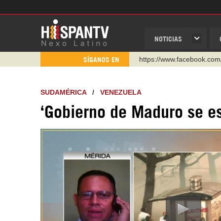
NOTICIAS
https://www.facebook.com
SÍGANOS EN
https://www.youtube.com/
http://twitter.com/nexo_lat
SUDAMÉRICA
/
VENEZUELA
https://t.me/hispantvcanal
‘Gobierno de Maduro se es
https://urmedium.com/c/h
WhatsApp y Viber: +98 92
Instagram como: hispan_t