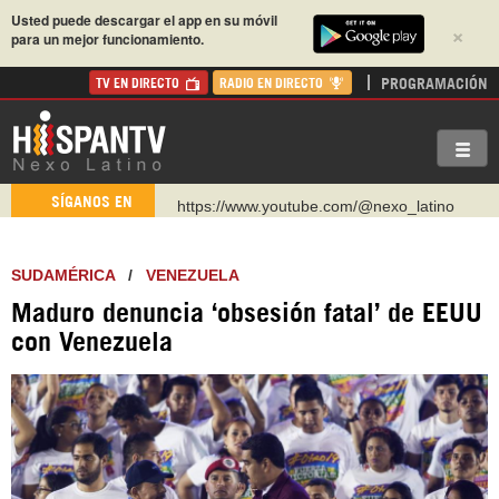
Usted puede descargar el app en su móvil
×
para un mejor funcionamiento.
PROGRAMACIÓN
TV EN DIRECTO
RADIO EN DIRECTO
https://www.youtube.com/@nexo_latino
SÍGANOS EN
http://twitter.com/nexo_latino
https://t.me/hispantvcanal
SUDAMÉRICA
/
VENEZUELA
https://urmedium.com/c/hispantv
Maduro denuncia ‘obsesión fatal’ de EEUU
WhatsApp y Viber: +98 921 79 29 404
con Venezuela
Instagram como: hispan_tv
https://www.facebook.com/Nexolatino.Canal