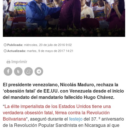
miércoles, 20 de julio de 2016 9:02
Publicada:
martes, 9 de mayo de 2017 14:21
Actualizada:
Imprimir
El presidente venezolano, Nicolás Maduro, rechaza la
‘obsesión fatal’ de EE.UU. con Venezuela desde el inicio
del mandato del mandatario fallecido Hugo Chávez.
"
La élite imperialista de los Estados Unidos tiene una
verdadera obsesión fatal, férrea contra la Revolución
Bolivariana
", aseguró durante el
festejo
del 37. º aniversario
de la Revolución Popular Sandinista en Nicaragua al que