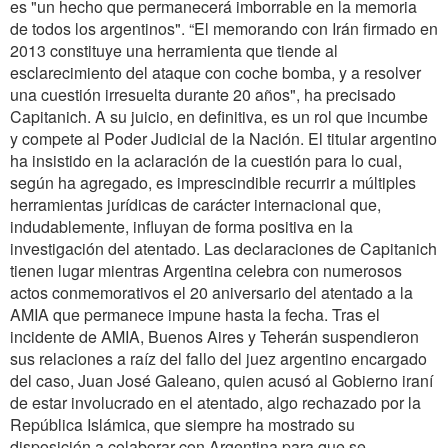
es "un hecho que permanecerá imborrable en la memoria
de todos los argentinos". “El memorando con Irán firmado en
2013 constituye una herramienta que tiende al
esclarecimiento del ataque con coche bomba, y a resolver
una cuestión irresuelta durante 20 años", ha precisado
Capitanich. A su juicio, en definitiva, es un rol que incumbe
y compete al Poder Judicial de la Nación. El titular argentino
ha insistido en la aclaración de la cuestión para lo cual,
según ha agregado, es imprescindible recurrir a múltiples
herramientas jurídicas de carácter internacional que,
indudablemente, influyan de forma positiva en la
investigación del atentado. Las declaraciones de Capitanich
tienen lugar mientras Argentina celebra con numerosos
actos conmemorativos el 20 aniversario del atentado a la
AMIA que permanece impune hasta la fecha. Tras el
incidente de AMIA, Buenos Aires y Teherán suspendieron
sus relaciones a raíz del fallo del juez argentino encargado
del caso, Juan José Galeano, quien acusó al Gobierno iraní
de estar involucrado en el atentado, algo rechazado por la
República Islámica, que siempre ha mostrado su
disposición a colaborar con Argentina para que se