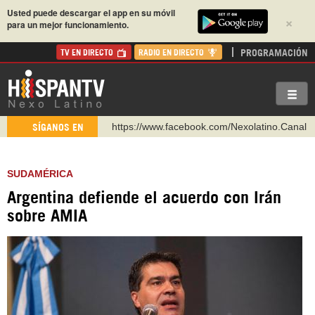
Usted puede descargar el app en su móvil
×
para un mejor funcionamiento.
PROGRAMACIÓN
TV EN DIRECTO
RADIO EN DIRECTO
https://www.facebook.com/Nexolatino.Canal
SÍGANOS EN
https://www.youtube.com/@nexo_latino
http://twitter.com/nexo_latino
SUDAMÉRICA
https://t.me/hispantvcanal
Argentina defiende el acuerdo con Irán
https://urmedium.com/c/hispantv
sobre AMIA
WhatsApp y Viber: +98 921 79 29 404
Instagram como: hispan_tv