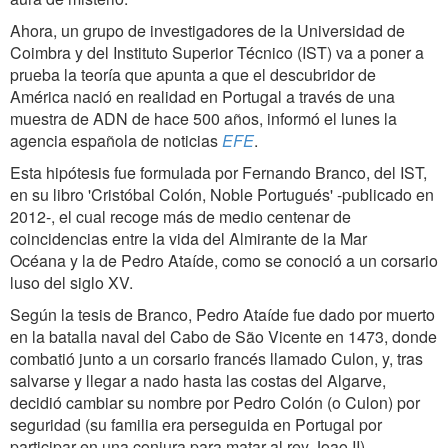
Ahora, un grupo de investigadores de la Universidad de
Coimbra y del Instituto Superior Técnico (IST) va a poner a
prueba la teoría que apunta a que el descubridor de
América nació en realidad en Portugal a través de una
muestra de ADN de hace 500 años, informó el lunes la
agencia española de noticias
EFE
.
Esta hipótesis fue formulada por Fernando Branco, del IST,
en su libro 'Cristóbal Colón, Noble Portugués' -publicado en
2012-, el cual recoge más de medio centenar de
coincidencias entre la vida del Almirante de la Mar
Océana y la de Pedro Ataíde, como se conoció a un corsario
luso del siglo XV.
Según la tesis de Branco, Pedro Ataíde fue dado por muerto
en la batalla naval del Cabo de São Vicente en 1473, donde
combatió junto a un corsario francés llamado Culon, y, tras
salvarse y llegar a nado hasta las costas del Algarve,
decidió cambiar su nombre por Pedro Colón (o Culon) por
seguridad (su familia era perseguida en Portugal por
participar en una conjura para matar al rey Joao II).