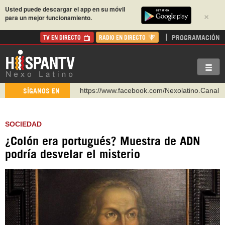
Usted puede descargar el app en su móvil
×
para un mejor funcionamiento.
PROGRAMACIÓN
TV EN DIRECTO
RADIO EN DIRECTO
https://www.facebook.com/Nexolatino.Canal
SÍGANOS EN
https://www.youtube.com/@nexo_latino
http://twitter.com/nexo_latino
SOCIEDAD
https://t.me/hispantvcanal
¿Colón era portugués? Muestra de ADN
https://urmedium.com/c/hispantv
podría desvelar el misterio
WhatsApp y Viber: +98 921 79 29 404
Instagram como: hispan_tv