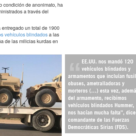
jo condición de anonimato, ha
nistrados a través del
 entregado un total de 1900
s vehículos blindados
a las
a de las milicias kurdas en
EE.UU. nos mandó 120
vehículos blindados y
armamentos que incluían fusil
obuses, ametralladoras y
morteros (…) esta vez, adem
del armamento, recibimos
vehículos blindados Hummer,
nos hacían mucha falta”, dice
comandante de las Fuerzas
Democráticas Sirias (FDS).