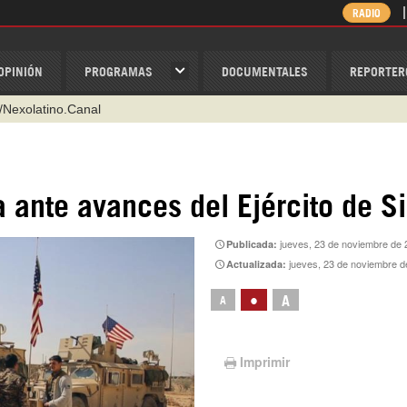
RADIO
OPINIÓN
PROGRAMAS
DOCUMENTALES
REPORTER
/Nexolatino.Canal
@nexo_latino
ino
 ante avances del Ejército de Si
ispantv
jueves, 23 de noviembre de 
Publicada:
1 79 29 404
jueves, 23 de noviembre d
Actualizada:
v
•
A
A
Imprimir