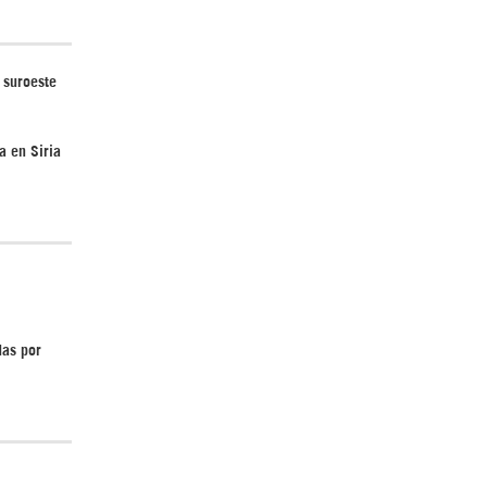
¿Cómo será el Golfo Pérsico sin EEUU?
 suroeste
a en Siria
Irán pide “tolerancia cero” ante ataques
contra instalaciones nucleares | Detrás de
la Razón
das por