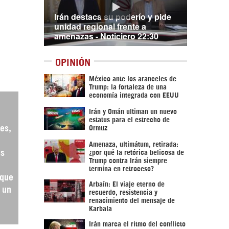
Irán destaca su poderío y pide
unidad regional frente a
amenazas - Noticiero 22:30
OPINIÓN
México ante los aranceles de
Trump: la fortaleza de una
economía integrada con EEUU
Irán y Omán ultiman un nuevo
estatus para el estrecho de
es,
Ormuz
Amenaza, ultimátum, retirada:
ás
¿por qué la retórica belicosa de
Trump contra Irán siempre
termina en retroceso?
 que
Arbaín: El viaje eterno de
 un
recuerdo, resistencia y
renacimiento del mensaje de
Karbala
Irán marca el ritmo del conflicto