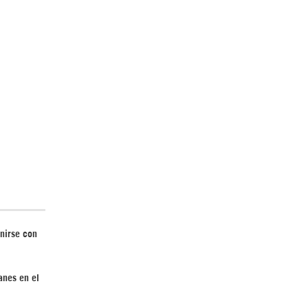
El Hombre eterno | Parte 2
CGRI de Irán asesta duros golpes a EEUU
con ataque simultáneo en Asia Occidental |
Detrás de la Razón
unirse con
anes en el