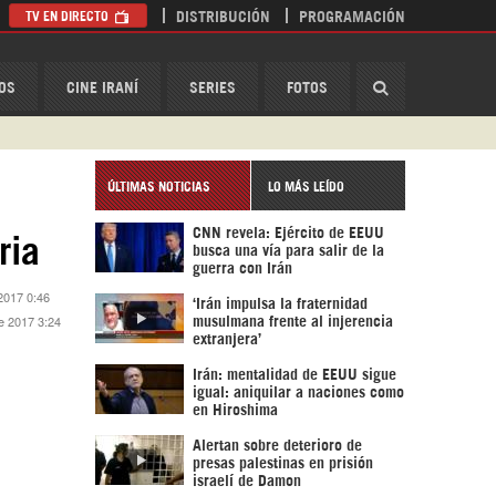
TV EN DIRECTO
DISTRIBUCIÓN
PROGRAMACIÓN
HispanTV
OS
CINE IRANÍ
SERIES
FOTOS
ÚLTIMAS NOTICIAS
LO MÁS LEÍDO
CNN revela: Ejército de EEUU
ria
busca una vía para salir de la
guerra con Irán
2017 0:46
‘Irán impulsa la fraternidad
e 2017 3:24
musulmana frente al injerencia
extranjera’
Irán: mentalidad de EEUU sigue
igual: aniquilar a naciones como
en Hiroshima
Alertan sobre deterioro de
presas palestinas en prisión
israelí de Damon