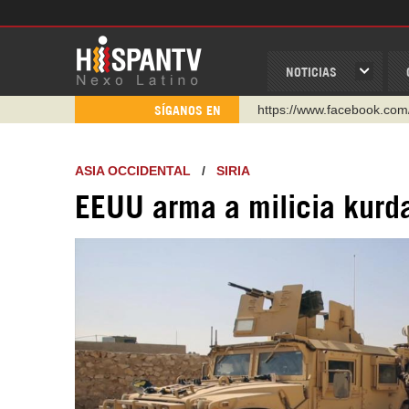
NOTICIAS
https://www.facebook.com
SÍGANOS EN
https://www.youtube.com/
http://twitter.com/nexo_lat
ASIA OCCIDENTAL
/
SIRIA
https://t.me/hispantvcanal
EEUU arma a milicia kurda
https://urmedium.com/c/h
WhatsApp y Viber: +98 92
Instagram como: hispan_t