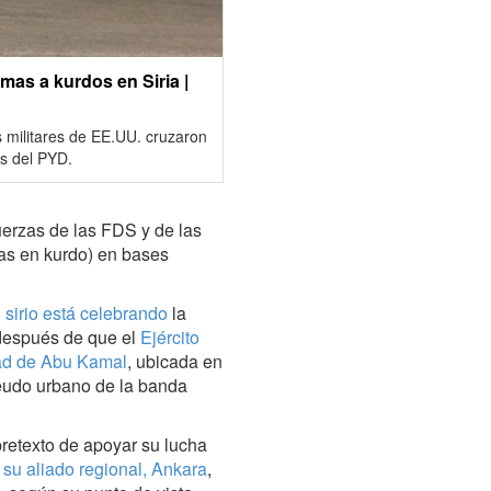
as a kurdos en Siria |
militares de EE.UU. cruzaron
os del PYD.
uerzas de las FDS y de las
as en kurdo) en bases
 sirio está celebrando
la
, después de que el
Ejército
udad de Abu Kamal
, ubicada en
feudo urbano de la banda
retexto de apoyar su lucha
 su aliado regional, Ankara
,