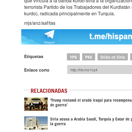
que vincula a la banda kurdo-siria a la organización
terrorista Partido de los Trabajadores del Kurdistán
kurdo), radicada principalmente en Turquía.
mjs/anz/aaf/tas
Etiquetas
YPG
PKK
Crisis en Siria
Enlace corto
RELACIONADAS
‘Trump reclamó el crudo iraquí para recompens
de guerra’
Siria acusa a Arabia Saudí, Turquía y Catar de 
la guerra