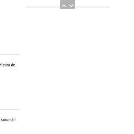
El Hombre eterno | Parte 2
fiesta de
CGRI de Irán asesta duros golpes a EEUU
con ataque simultáneo en Asia Occidental |
Detrás de la Razón
 suroeste