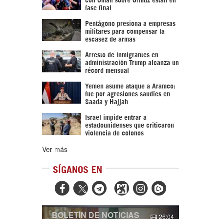
fase final
Pentágono presiona a empresas
militares para compensar la
escasez de armas
Arresto de inmigrantes en
administración Trump alcanza un
récord mensual
Yemen asume ataque a Aramco:
fue por agresiones saudíes en
Saada y Hajjah
Israel impide entrar a
estadounidenses que criticaron
violencia de colonos
Ver más
SÍGANOS EN



BOLETÍN DE NOTICIAS
26:04