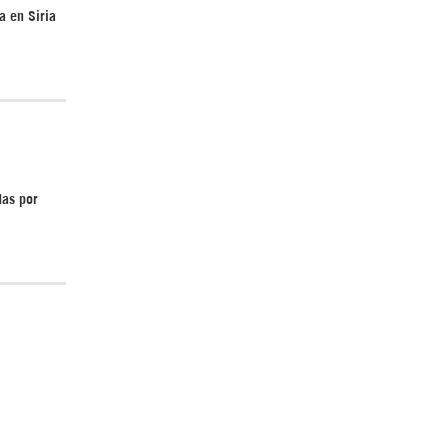
a en Siria
¿Cómo será el Golfo Pérsico sin EEUU?
das por
¿Por qué Estados Unidos no puede vencer
a Irán? |GrinGo!