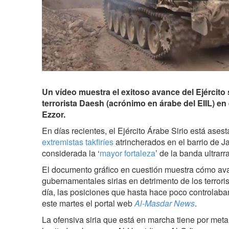
Un vídeo muestra el exitoso avance del Ejército s
terrorista Daesh (acrónimo en árabe del EIIL) en 
Ezzor.
En días recientes, el Ejército Árabe Sirio está ase
extremistas takfiríes
atrincherados en el barrio de Ja
considerada la ‘
mayor fortaleza
’ de la banda ultrarr
El documento gráfico en cuestión muestra cómo av
gubernamentales sirias en detrimento de los terrori
día, las posiciones que hasta hace poco controlaba
este martes el portal web
Al-Masdar News
.
La ofensiva siria que está en marcha tiene por meta 