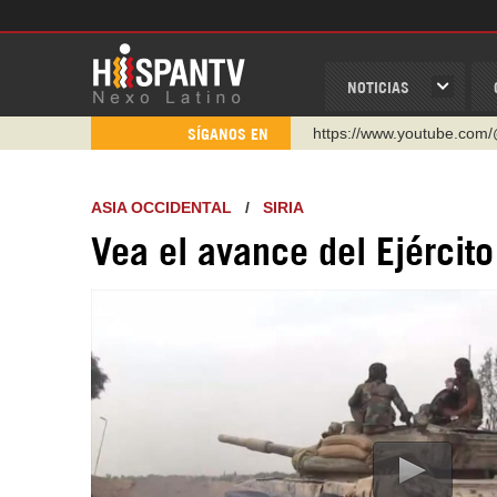
NOTICIAS
https://www.youtube.com/
SÍGANOS EN
http://twitter.com/nexo_lat
https://t.me/hispantvcanal
ASIA OCCIDENTAL
/
SIRIA
https://urmedium.com/c/h
Vea el avance del Ejército 
WhatsApp y Viber: +98 92
Instagram como: hispan_t
https://www.facebook.com