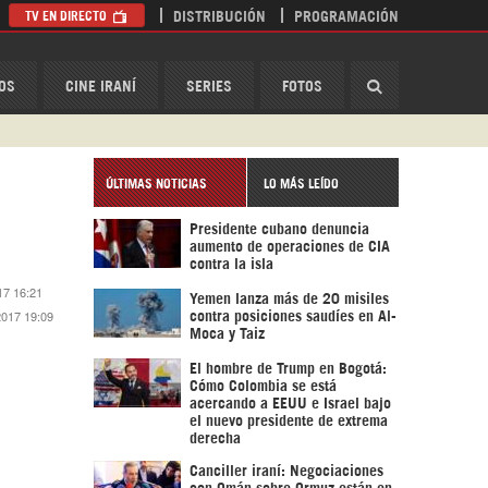
TV EN DIRECTO
DISTRIBUCIÓN
PROGRAMACIÓN
HispanTV
OS
CINE IRANÍ
SERIES
FOTOS
ÚLTIMAS NOTICIAS
LO MÁS LEÍDO
Presidente cubano denuncia
aumento de operaciones de CIA
contra la isla
17 16:21
Yemen lanza más de 20 misiles
2017 19:09
contra posiciones saudíes en Al-
Moca y Taiz
El hombre de Trump en Bogotá:
Cómo Colombia se está
acercando a EEUU e Israel bajo
el nuevo presidente de extrema
derecha
Canciller iraní: Negociaciones
con Omán sobre Ormuz están en