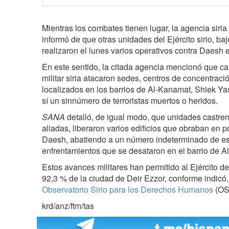
Mientras los combates tienen lugar, la agencia siria 
informó de que otras unidades del Ejército sirio, baj
realizaron el lunes varios operativos contra Daesh 
En este sentido, la citada agencia mencionó que c
militar siria atacaron sedes, centros de concentración
localizados en los barrios de Al-Kanamat, Shiek Yas
sí un sinnúmero de terroristas muertos o heridos.
SANA
detalló, de igual modo, que unidades castre
aliadas, liberaron varios edificios que obraban en po
Daesh, abatiendo a un número indeterminado de es
enfrentamientos que se desataron en el barrio de A
Estos avances militares han permitido al Ejército de 
92,3 % de la ciudad de Deir Ezzor, conforme indicó,
Observatorio Sirio para los Derechos Humanos
(OS
krd/anz/ftm/tas