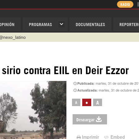
RADIO
OPINIÓN
PROGRAMAS
DOCUMENTALES
REPORTER
@nexo_latino
ino
ispantv
sirio contra EIIL en Deir Ezzor
1 79 29 404
martes, 31 de octubre de 20
Publicada:
v
martes, 31 de octubre de 
Actualizada:
/Nexolatino.Canal
•
A
A
Descargar
Imprimir
Embed