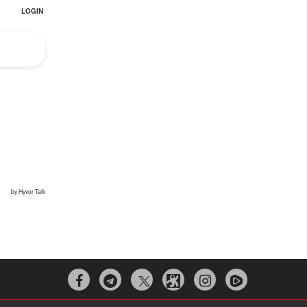


