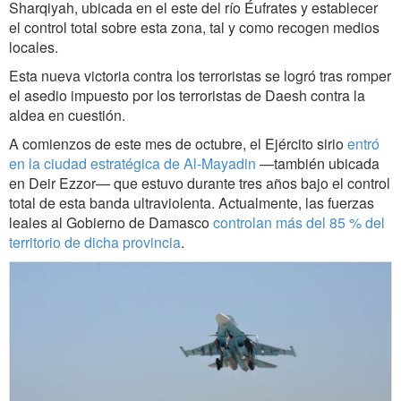
Sharqiyah, ubicada en el este del río Éufrates y establecer
el control total sobre esta zona, tal y como recogen medios
locales.
Esta nueva victoria contra los terroristas se logró tras romper
el asedio impuesto por los terroristas de Daesh contra la
aldea en cuestión.
A comienzos de este mes de octubre, el Ejército sirio
entró
en la ciudad estratégica de Al-Mayadin
—también ubicada
en Deir Ezzor— que estuvo durante tres años bajo el control
total de esta banda ultraviolenta. Actualmente, las fuerzas
leales al Gobierno de Damasco
controlan más del 85 % del
territorio de dicha provincia
.