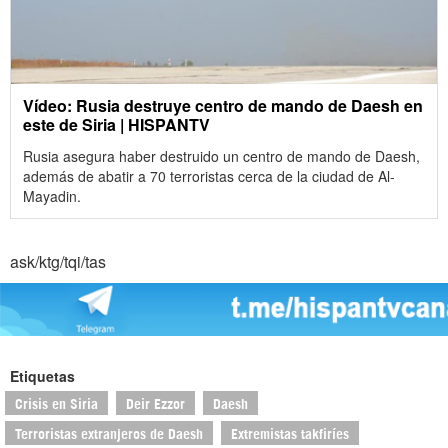
Vídeo: Rusia destruye centro de mando de Daesh en
este de Siria | HISPANTV
Rusia asegura haber destruido un centro de mando de Daesh,
además de abatir a 70 terroristas cerca de la ciudad de Al-
Mayadin.
ask/ktg/tqi/tas
Etiquetas
Crisis en Siria
Deir Ezzor
Daesh
Terroristas extranjeros de Daesh
Extremistas takfiríes