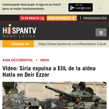
Usted puede descargar el app en su móvil
×
para un mejor funcionamiento.
PROGRAMACIÓN
TV EN DIRECTO
RADIO EN DIRECTO
https://www.facebook.com/Nexolatino.Canal
SÍGANOS EN
https://www.youtube.com/@nexo_latino
http://twitter.com/nexo_latino
ASIA OCCIDENTAL
/
SIRIA
https://t.me/hispantvcanal
Vídeo: Siria expulsa a EIIL de la aldea
https://urmedium.com/c/hispantv
Hatla en Deir Ezzor
WhatsApp y Viber: +98 921 79 29 404
Instagram como: hispan_tv