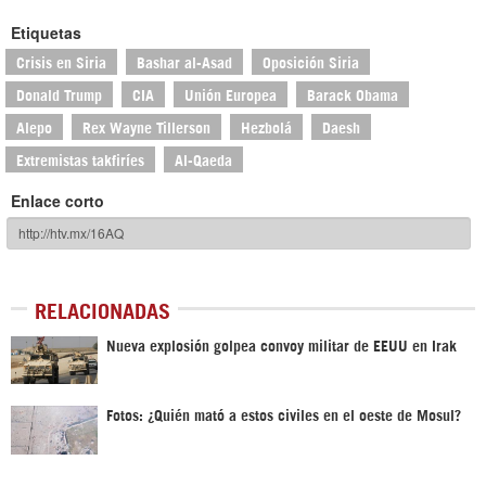
Etiquetas
Crisis en Siria
Bashar al-Asad
Oposición Siria
Donald Trump
CIA
Unión Europea
Barack Obama
Alepo
Rex Wayne Tillerson
Hezbolá
Daesh
Extremistas takfiríes
Al-Qaeda
Enlace corto
RELACIONADAS
Nueva explosión golpea convoy militar de EEUU en Irak
Fotos: ¿Quién mató a estos civiles en el oeste de Mosul?