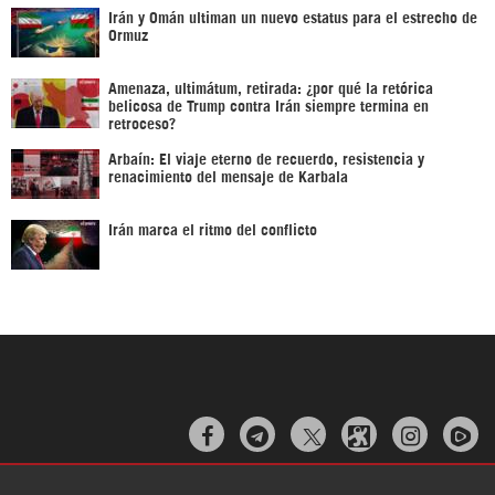
Irán y Omán ultiman un nuevo estatus para el estrecho de
Ormuz
Amenaza, ultimátum, retirada: ¿por qué la retórica
belicosa de Trump contra Irán siempre termina en
retroceso?
Arbaín: El viaje eterno de recuerdo, resistencia y
renacimiento del mensaje de Karbala
Irán marca el ritmo del conflicto


