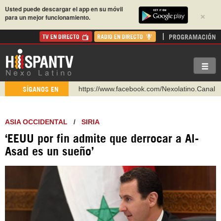
Usted puede descargar el app en su móvil
×
para un mejor funcionamiento.
PROGRAMACIÓN
TV EN DIRECTO
RADIO EN DIRECTO
https://www.facebook.com/Nexolatino.Canal
SÍGANOS EN
https://www.youtube.com/@nexo_latino
http://twitter.com/nexo_latino
ASIA OCCIDENTAL
/
SIRIA
https://t.me/hispantvcanal
‘EEUU por fin admite que derrocar a Al-
https://urmedium.com/c/hispantv
Asad es un sueño’
WhatsApp y Viber: +98 921 79 29 404
Instagram como: hispan_tv