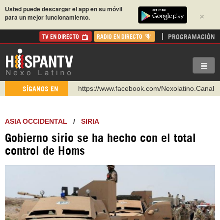
Usted puede descargar el app en su móvil
×
para un mejor funcionamiento.
PROGRAMACIÓN
TV EN DIRECTO
RADIO EN DIRECTO
https://www.facebook.com/Nexolatino.Canal
SÍGANOS EN
https://www.youtube.com/@nexo_latino
http://twitter.com/nexo_latino
ASIA OCCIDENTAL
/
SIRIA
https://t.me/hispantvcanal
Gobierno sirio se ha hecho con el total
https://urmedium.com/c/hispantv
control de Homs
WhatsApp y Viber: +98 921 79 29 404
Instagram como: hispan_tv