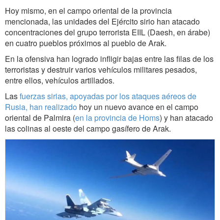
Hoy mismo, en el campo oriental de la provincia
mencionada, las unidades del Ejército sirio han atacado
concentraciones del grupo terrorista EIIL (Daesh, en árabe)
en cuatro pueblos próximos al pueblo de Arak.
En la ofensiva han logrado infligir bajas entre las filas de los
terroristas y destruir varios vehículos militares pesados,
entre ellos, vehículos artillados.
Las
fuerzas sirias, apoyadas por los ataques aéreos de
Rusia, han realizado
hoy un nuevo avance en el campo
oriental de Palmira (
en la provincia de Homs
) y han atacado
las colinas al oeste del campo gasífero de Arak.