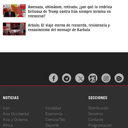
Amenaza, ultimátum, retirada: ¿por qué la retórica
belicosa de Trump contra Irán siempre termina en
retroceso?
Arbaín: El viaje eterno de recuerdo, resistencia y
renacimiento del mensaje de Karbala



NOTICIAS
SECCIONES
Irán
Sociedad
Distribución
Asia Occidental
Economía
Nosotros
Asia y Oceanía
Ciencia/Tec
Contacto
África
Deporte
Programación