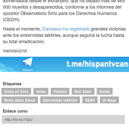
alimentados desde el extranjero, que ha dejado más de 465
000 muertos y desaparecidos, conforme a los informes del
opositor Observatorio Sirio para los Derechos Humanos
(OSDH).
Hasta el momento,
Damasco ha registrado
grandes victorias
ante los extremistas takfiríes, aunque seguirá la lucha hasta
su total erradicación.
msm/snz/nii
Etiquetas
Crisis en Siria
Homs
Palmira
Deir Ezzor
Daesh
Rusia ataca Daesh
Extremistas takfiríes
OSDH
Al-Raqa
Enlace corto