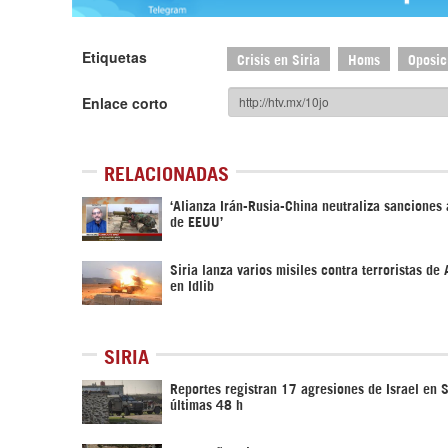
Etiquetas
Crisis en Siria
Homs
Oposic
Enlace corto
RELACIONADAS
‘Alianza Irán-Rusia-China neutraliza sanciones a
de EEUU’
Siria lanza varios misiles contra terroristas de
en Idlib
SIRIA
Reportes registran 17 agresiones de Israel en S
últimas 48 h