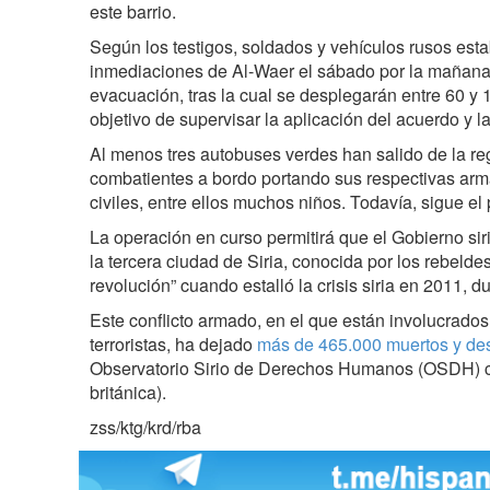
este barrio.
Según los testigos, soldados y vehículos rusos est
inmediaciones de Al-Waer el sábado por la mañan
evacuación, tras la cual se desplegarán entre 60 y 
objetivo de supervisar la aplicación del acuerdo y la
Al menos tres autobuses verdes han salido de la r
combatientes a bordo portando sus respectivas arma
civiles, entre ellos muchos niños. Todavía, sigue el
La operación en curso permitirá que el Gobierno sir
la tercera ciudad de Siria, conocida por los rebeldes
revolución” cuando estalló la crisis siria en 2011, d
Este conflicto armado, en el que están involucrad
terroristas, ha dejado
más de 465.000 muertos y de
Observatorio Sirio de Derechos Humanos (OSDH) c
británica).
zss/ktg/krd/rba