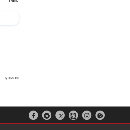


