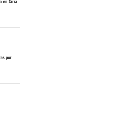
a en Siria
¿Cómo será el Golfo Pérsico sin EEUU?
das por
Irán pide “tolerancia cero” ante ataques
contra instalaciones nucleares | Detrás de
la Razón