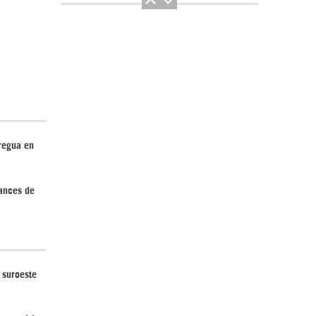
El Hombre eterno | Parte 2
tregua en
vances de
CGRI de Irán asesta duros golpes a EEUU
con ataque simultáneo en Asia Occidental |
Detrás de la Razón
 suroeste