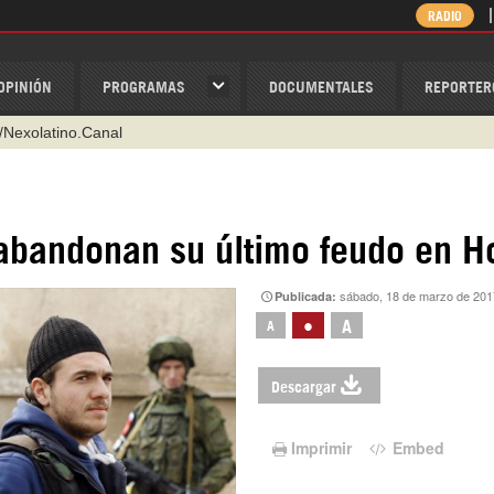
RADIO
OPINIÓN
PROGRAMAS
DOCUMENTALES
REPORTER
/Nexolatino.Canal
@nexo_latino
ino
s abandonan su último feudo en 
ispantv
1 79 29 404
sábado, 18 de marzo de 201
Publicada:
v
•
A
A
Descargar
Imprimir
Embed