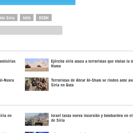
ión Siria
Idlib
OSDH
ntisirias
Ejército sirio ataca a terroristas que violan la 
Hama
 Al-Nusra
Terroristas de Ahrar Al-Sham se rinden ante a
Siria en Guta
iria en
Israel lanza nueva incursión y bombardeo en el
de Siria