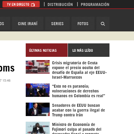
TV EN DIRECTO
DISTRIBUCIÓN
PROGRAMACIÓN
HispanTV
OS
CINE IRANÍ
SERIES
FOTOS
ÚLTIMAS NOTICIAS
LO MÁS LEÍDO
Crisis migratoria de Ceuta
Homs
expone el precio oculto del
desafío de España al eje EEUU-
Israel-Marruecos
7 15:46
“Esto no es paranoia;
vulneraciones de derechos
humanos en Colombia es real”
Senadores de EEUU buscan
acabar con la guerra ilegal de
Trump contra Irán
Ministro de Economía de
Fujimori culpa al pasado del
descuadre fiscal y promete