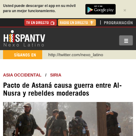
Usted puede descargar el app en su móvil
×
para un mejor funcionamiento.
PROGRAMACIÓN
TV EN DIRECTO
RADIO EN DIRECTO
http://twitter.com/nexo_latino
SÍGANOS EN
https://t.me/hispantvcanal
https://urmedium.com/c/hispantv
ASIA OCCIDENTAL
/
SIRIA
WhatsApp y Viber: +98 921 79 29 404
Pacto de Astaná causa guerra entre Al-
Instagram como: hispan_tv
Nusra y rebeldes moderados
https://www.facebook.com/Nexolatino.Canal
https://www.youtube.com/@nexo_latino