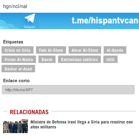
hgn/ncl/nal
Etiquetas
Crisis en Siria
Fath Al-Sham
Ahrar Al-Sham
Al-Qaeda
Frente Al-Nusra
Daesh
Extremistas takfiríes
Idlib
Bashar al-Asad
Enlace corto
RELACIONADAS
Ministro de Defensa iraní llega a Siria para reunirse con
altos militares