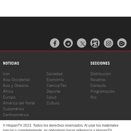



NOTICIAS
SECCIONES
Irán
Sociedad
Distribución
Asia Occidental
Economía
Nosotros
Asia y Oceanía
Ciencia/Tec
Contacto
África
Deporte
Programación
Europa
Salud
Rss
América del Norte
Cultura
Sudamérica
Centroamérica
© HispanTV 2023. Todos los derechos reservados. Al usar los materiales
parcial o completamente, es obligatorio hacer referencia a HispanTV