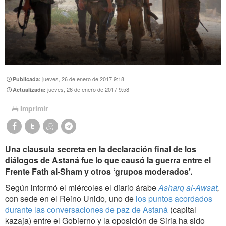
jueves, 26 de enero de 2017 9:18
Publicada:
jueves, 26 de enero de 2017 9:58
Actualizada:
Imprimir
Una clausula secreta en la declaración final de los
diálogos de Astaná fue lo que causó la guerra entre el
Frente Fath al-Sham y otros ‘grupos moderados’.
Según informó el miércoles el diario árabe
Asharq al-Awsat
,
con sede en el Reino Unido, uno de
los puntos acordados
durante las conversaciones de paz de Astaná
(capital
kazaja) entre el Gobierno y la oposición de Siria ha sido