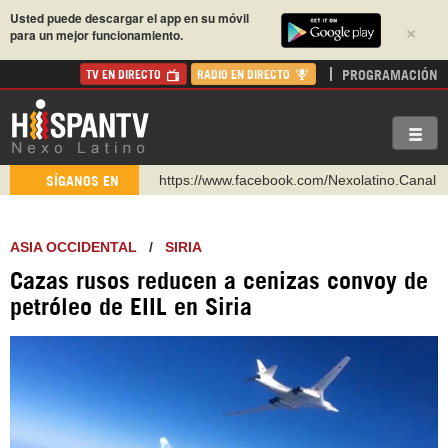
Usted puede descargar el app en su móvil
×
para un mejor funcionamiento.
PROGRAMACIÓN
TV EN DIRECTO
RADIO EN DIRECTO
https://www.facebook.com/Nexolatino.Canal
SÍGANOS EN
https://www.youtube.com/@nexo_latino
http://twitter.com/nexo_latino
ASIA OCCIDENTAL
/
SIRIA
https://t.me/hispantvcanal
Cazas rusos reducen a cenizas convoy de
https://urmedium.com/c/hispantv
petróleo de EIIL en Siria
WhatsApp y Viber: +98 921 79 29 404
Instagram como: hispan_tv