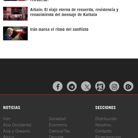
Arbaín: El viaje eterno de recuerdo, resistencia y
renacimiento del mensaje de Karbala
Irán marca el ritmo del conflicto



NOTICIAS
SECCIONES
Irán
Sociedad
Distribución
Asia Occidental
Economía
Nosotros
Asia y Oceanía
Ciencia/Tec
Contacto
África
Deporte
Programación