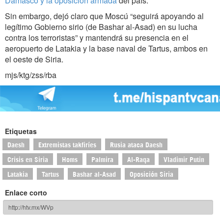
Damasco y la oposición armada
del país.
Sin embargo, dejó claro que Moscú “seguirá apoyando al
legítimo Gobierno sirio (de Bashar al-Asad) en su lucha
contra los terroristas” y mantendrá su presencia en el
aeropuerto de Latakia y la base naval de Tartus, ambos en
el oeste de Siria.
mjs/ktg/zss/rba
Etiquetas
Daesh
Extremistas takfiríes
Rusia ataca Daesh
Crisis en Siria
Homs
Palmira
Al-Raqa
Vladimir Putin
Latakia
Tartus
Bashar al-Asad
Oposición Siria
Enlace corto