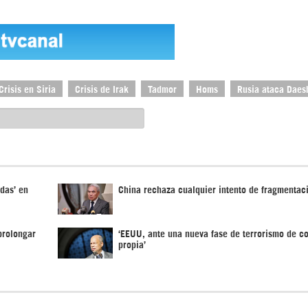
Crisis en Siria
Crisis de Irak
Tadmor
Homs
Rusia ataca Daes
idas’ en
China rechaza cualquier intento de fragmentaci
prolongar
‘EEUU, ante una nueva fase de terrorismo de c
propia’