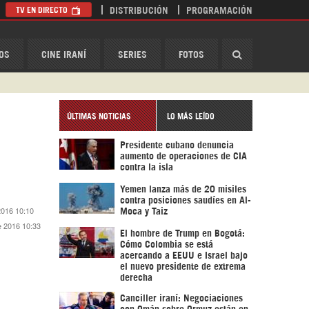
TV EN DIRECTO
DISTRIBUCIÓN
PROGRAMACIÓN
HispanTV
OS
CINE IRANÍ
SERIES
FOTOS
ÚLTIMAS NOTICIAS
LO MÁS LEÍDO
Presidente cubano denuncia
aumento de operaciones de CIA
contra la isla
Yemen lanza más de 20 misiles
contra posiciones saudíes en Al-
2016 10:10
Moca y Taiz
e 2016 10:33
El hombre de Trump en Bogotá:
Cómo Colombia se está
acercando a EEUU e Israel bajo
el nuevo presidente de extrema
derecha
Canciller iraní: Negociaciones
con Omán sobre Ormuz están en