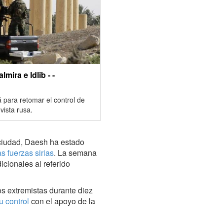
lmira e Idlib - -
á para retomar el control de
vista rusa.
ciudad, Daesh ha estado
s fuerzas sirias
. La semana
icionales al referido
s extremistas durante diez
u control
con el apoyo de la