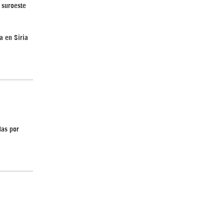
 suroeste
a en Siria
¿Cómo será el Golfo Pérsico sin EEUU?
das por
¿Por qué Estados Unidos no puede vencer
a Irán? |GrinGo!