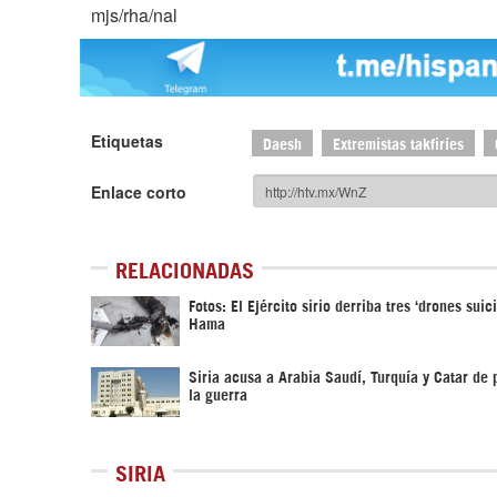
mjs/rha/nal
Etiquetas
Daesh
Extremistas takfiríes
Enlace corto
RELACIONADAS
Fotos: El Ejército sirio derriba tres ‘drones suic
Hama
Siria acusa a Arabia Saudí, Turquía y Catar de 
la guerra
SIRIA