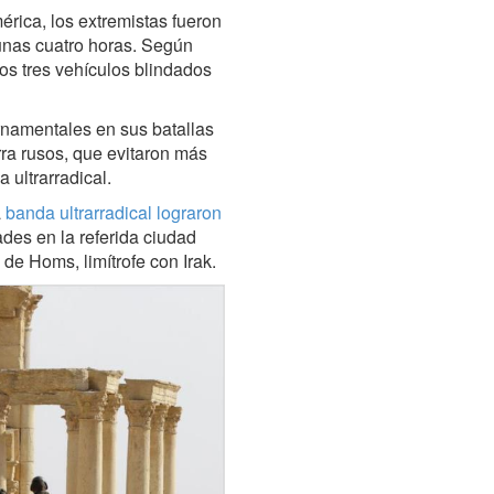
érica, los extremistas fueron
unas cuatro horas. Según
nos tres vehículos blindados
rnamentales en sus batallas
ra rusos, que evitaron más
 ultrarradical.
a
banda ultrarradical lograron
des en la referida ciudad
a de Homs, limítrofe con Irak.