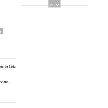
h
El Hombre eterno | Parte 2
ón de Siria
CGRI de Irán asesta duros golpes a EEUU
osecha
con ataque simultáneo en Asia Occidental |
Detrás de la Razón