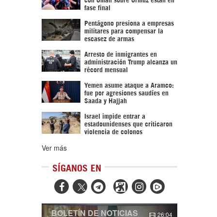
fase final
Pentágono presiona a empresas
militares para compensar la
escasez de armas
Arresto de inmigrantes en
administración Trump alcanza un
récord mensual
Yemen asume ataque a Aramco:
fue por agresiones saudíes en
Saada y Hajjah
Israel impide entrar a
estadounidenses que criticaron
violencia de colonos
Ver más
SÍGANOS EN



BOLETÍN DE NOTICIAS
26:04